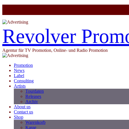
Revolver Prom
Agentur für TV Promotion, Online- und Radio Promotion
Promotion
News
Label
Consulting
Artists
Tourdaten
Releases
Archiv
About us
Contact us
Shop
Warenkorb
Kasse