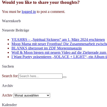
Would you like to share your thoughts?
You must be
logged in
to post a comment.
Warenkorb
Neueste Beiträge
YEAHRS – „Spiritual Sickness“ am 1. März 2024 erschienen
Moop Mama mit neuer Frontfrau! Die Zusammenarbeit zwisch
BLANKS überzeugt im ZDF Morgenmagazin
Wolf & Moon biegen mit neuem Video auf die Zielgerade zum
I Want Poetry präsentieren „SOLACE + LIGHT“, ein Album über d
Suchen
Search for:
Archiv
Archiv
Kalender