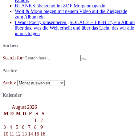
Runde.
BLANKS überzeugt im ZDF Morgenmagazin
Wolf & Moon biegen mit neuem Video auf die Zielgerade
zum Album ein
I Want Poetry präsentieren „SOLACE + LIGHT“, ein Album
über das, was die Welt erhellt und über das Licht, das wir alle
in uns tragen
Suchen
Search for:
Archiv
Archiv
Kalender
August 2026
M
D
M
D
F
S
S
1
2
3
4
5
6
7
8
9
10
11
12
13
14
15
16