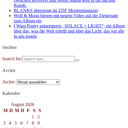
zwischen Revolver und Moop Mama geht in die nächste
Runde.
BLANKS überzeugt im ZDF Morgenmagazin
Wolf & Moon biegen mit neuem Video auf die Zielgerade
zum Album ein
I Want Poetry präsentieren „SOLACE + LIGHT“, ein Album
über das, was die Welt erhellt und über das Licht, das wir alle
in uns tragen
Suchen
Search for:
Archiv
Archiv
Kalender
August 2026
M
D
M
D
F
S
S
1
2
3
4
5
6
7
8
9