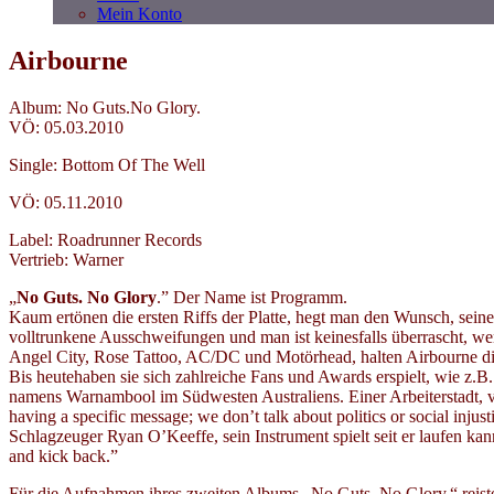
Mein Konto
Airbourne
Album: No Guts.No Glory.
VÖ: 05.03.2010
Single: Bottom Of The Well
VÖ: 05.11.2010
Label: Roadrunner Records
Vertrieb: Warner
„
No Guts. No Glory
.” Der Name ist Programm.
Kaum ertönen die ersten Riffs der Platte, hegt man den Wunsch, seine
volltrunkene Ausschweifungen und man ist keinesfalls überrascht, wenn
Angel City, Rose Tattoo, AC/DC und Motörhead, halten Airbourne die
Bis heutehaben sie sich zahlreiche Fans und Awards erspielt, wie z
namens Warnambool im Südwesten Australiens. Einer Arbeiterstadt, vo
having a specific message; we don’t talk about politics or social injus
Schlagzeuger Ryan O’Keeffe, sein Instrument spielt seit er laufen kann.
and kick back.”
Für die Aufnahmen ihres zweiten Albums „No Guts. No Glory.“ reist