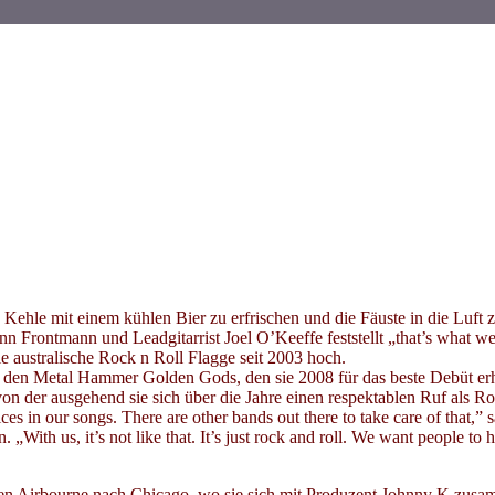
 Kehle mit einem kühlen Bier zu erfrischen und die Fäuste in die Luft 
 Frontmann und Leadgitarrist Joel O’Keeffe feststellt „that’s what we’r
 australische Rock n Roll Flagge seit 2003 hoch.
.B. den Metal Hammer Golden Gods, den sie 2008 für das beste Debüt e
n der ausgehend sie sich über die Jahre einen respektablen Ruf als Ro
tices in our songs. There are other bands out there to take care of that,
 „With us, it’s not like that. It’s just rock and roll. We want people to 
en Airbourne nach Chicago, wo sie sich mit Produzent Johnny K zusam