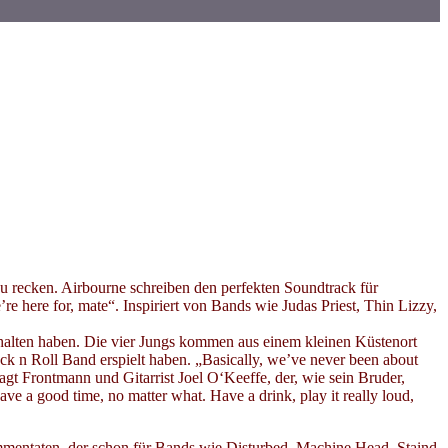
zu recken. Airbourne schreiben den perfekten Soundtrack für
e here for, mate“. Inspiriert von Bands wie Judas Priest, Thin Lizzy,
rhalten haben. Die vier Jungs kommen aus einem kleinen Küstenort
ck n Roll Band erspielt haben. „Basically, we’ve never been about
” sagt Frontmann und Gitarrist Joel O‘Keeffe, der, wie sein Bruder,
have a good time, no matter what. Have a drink, play it really loud,
mentaten, der schon für Bands wie Disturbed, Machine Head, Staind