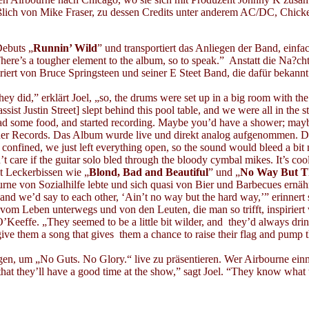
ich von Mike Fraser, zu dessen Credits unter anderem AC/DC, Chicken
Debuts „
Runnin’ Wild
” und transportiert das Anliegen der Band, einfa
 There’s a tougher element to the album, so to speak.” Anstatt die Na?c
iriert von Bruce Springsteen und seiner E Steet Band, die dafür bekannt
they did,” erklärt Joel, „so, the drums were set up in a big room with t
sist Justin Street] slept behind this pool table, and we were all in the s
ad some food, and started recording. Maybe you’d have a shower; maybe n
er Records. Das Album wurde live und direkt analog aufgenommen. Die 
 confined, we just left everything open, so the sound would bleed a bit m
 care if the guitar solo bled through the bloody cymbal mikes. It’s cool,
t Leckerbissen wie „
Blond, Bad and Beautiful
” und „
No Way But T
ne von Sozialhilfe lebte und sich quasi von Bier und Barbecues ernäh
and we’d say to each other, ‘Ain’t no way but the hard way,’” erinnert
 vom Leben unterwegs und von den Leuten, die man so trifft, inspirier
O’Keeffe. „They seemed to be a little bit wilder, and they’d always dri
them a song that gives them a chance to raise their flag and pump their f
gen, um „No Guts. No Glory.“ live zu präsentieren. Wer Airbourne ei
at they’ll have a good time at the show,” sagt Joel. “They know what th