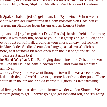
foot, Biffy Clyro, Slipknot, Metallica, Van Halen und Hatebreed
ch Spaß zu haben, jedoch geht man, laut Ryan einen Schritt weiter
hte auf Kosten der Plattenfirma in einem komfortablen Hotelbett zu
 waren, im Studio zu leben bis ein Album komplett fertig
he guitars and [rhythm guitarist David Roads], he slept behind the amps;
tudio. It was really fun, because you’d just get up and go, ‘Fuck,’ and
ot. Just sort of walk around in your shorts all day, just rocking
Akustik des Studios diente den Jungs quasi als zusa?tzliches
ore, so it sounds a bit more open than the last one,” erklärt Joel.
 because it adds to it.”
he Hard Way
” auf. Die Band ging durch eine harte Zeit, als sie vor
rte. Und ihr Haus beinahe niederbrannte – und zwar im wahrsten
 sich Ryan.
t wurde. „Every time we went through a town that was a steel town,
nk the pub dry, and we’d have to get more beer from other pubs. There
ists in the air, and drink a beer to it. I guess it’s like throwing
nmal live gesehen hat, der kommt immer wieder zu den Shows. „We
ey’re going to get. They‘re going to get rock and roll, and it’s going