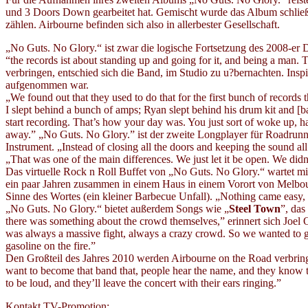
und 3 Doors Down gearbeitet hat. Gemischt wurde das Album schließl
zählen. Airbourne befinden sich also in allerbester Gesellschaft.
„No Guts. No Glory.“ ist zwar die logische Fortsetzung des 2008-er 
“the records ist about standing up and going for it, and being a man.
verbringen, entschied sich die Band, im Studio zu u?bernachten. Insp
aufgenommen war.
„We found out that they used to do that for the first bunch of records 
I slept behind a bunch of amps; Ryan slept behind his drum kit and [bas
start recording. That’s how your day was. You just sort of woke up, h
away.” „No Guts. No Glory.” ist der zweite Longplayer für Roadrunn
Instrument. „Instead of closing all the doors and keeping the sound all
„That was one of the main differences. We just let it be open. We didn’t
Das virtuelle Rock n Roll Buffet von „No Guts. No Glory.“ wartet mi
ein paar Jahren zusammen in einem Haus in einem Vorort von Melbour
Sinne des Wortes (ein kleiner Barbecue Unfall). „Nothing came easy, 
„No Guts. No Glory.“ bietet außerdem Songs wie „
Steel Town
”, das
there was something about the crowd themselves,” erinnert sich Joel 
was always a massive fight, always a crazy crowd. So we wanted to give 
gasoline on the fire.”
Den Großteil des Jahres 2010 werden Airbourne on the Road verbrin
want to become that band that, people hear the name, and they know th
to be loud, and they’ll leave the concert with their ears ringing.”
Kontakt TV-Promotion: