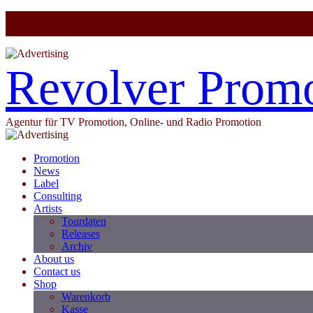
Revolver Prom
Agentur für TV Promotion, Online- und Radio Promotion
Promotion
News
Label
Consulting
Artists
Tourdaten
Releases
Archiv
About us
Contact us
Shop
Warenkorb
Kasse