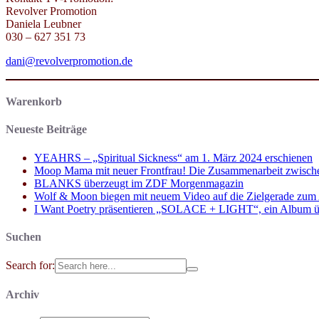
Revolver Promotion
Daniela Leubner
030 – 627 351 73
dani@revolverpromotion.de
Warenkorb
Neueste Beiträge
YEAHRS – „Spiritual Sickness“ am 1. März 2024 erschienen
Moop Mama mit neuer Frontfrau! Die Zusammenarbeit zwisch
BLANKS überzeugt im ZDF Morgenmagazin
Wolf & Moon biegen mit neuem Video auf die Zielgerade zum
I Want Poetry präsentieren „SOLACE + LIGHT“, ein Album über d
Suchen
Search for:
Archiv