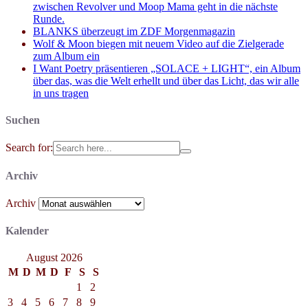
zwischen Revolver und Moop Mama geht in die nächste
Runde.
BLANKS überzeugt im ZDF Morgenmagazin
Wolf & Moon biegen mit neuem Video auf die Zielgerade
zum Album ein
I Want Poetry präsentieren „SOLACE + LIGHT“, ein Album
über das, was die Welt erhellt und über das Licht, das wir alle
in uns tragen
Suchen
Search for:
Archiv
Archiv
Kalender
August 2026
M
D
M
D
F
S
S
1
2
3
4
5
6
7
8
9