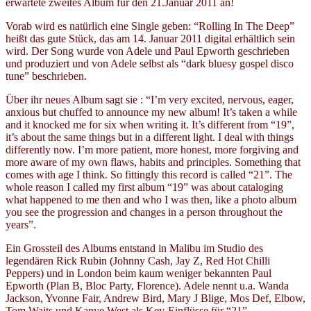
erwartete zweites Album für den 21.Januar 2011 an!
Vorab wird es natürlich eine Single geben: “Rolling In The Deep”
heißt das gute Stück, das am 14. Januar 2011 digital erhältlich sein
wird. Der Song wurde von Adele und Paul Epworth geschrieben
und produziert und von Adele selbst als “dark bluesy gospel disco
tune” beschrieben.
Über ihr neues Album sagt sie : “I’m very excited, nervous, eager,
anxious but chuffed to announce my new album! It’s taken a while
and it knocked me for six when writing it. It’s different from “19”,
it’s about the same things but in a different light. I deal with things
differently now. I’m more patient, more honest, more forgiving and
more aware of my own flaws, habits and principles. Something that
comes with age I think. So fittingly this record is called “21”. The
whole reason I called my first album “19” was about cataloging
what happened to me then and who I was then, like a photo album
you see the progression and changes in a person throughout the
years”.
Ein Grossteil des Albums entstand in Malibu im Studio des
legendären Rick Rubin (Johnny Cash, Jay Z, Red Hot Chilli
Peppers) und in London beim kaum weniger bekannten Paul
Epworth (Plan B, Bloc Party, Florence). Adele nennt u.a. Wanda
Jackson, Yvonne Fair, Andrew Bird, Mary J Blige, Mos Def, Elbow,
Tom Waits und Kanye West als Key-Einflüsse für “21”.