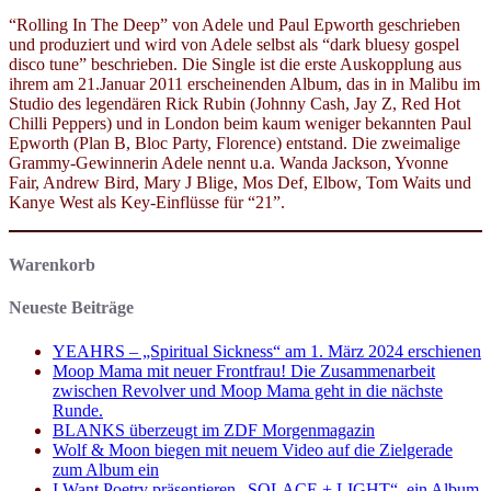
“Rolling In The Deep” von Adele und Paul Epworth geschrieben
und produziert und wird von Adele selbst als “dark bluesy gospel
disco tune” beschrieben. Die Single ist die erste Auskopplung aus
ihrem am 21.Januar 2011 erscheinenden Album, das in in Malibu im
Studio des legendären Rick Rubin (Johnny Cash, Jay Z, Red Hot
Chilli Peppers) und in London beim kaum weniger bekannten Paul
Epworth (Plan B, Bloc Party, Florence) entstand. Die zweimalige
Grammy-Gewinnerin Adele nennt u.a. Wanda Jackson, Yvonne
Fair, Andrew Bird, Mary J Blige, Mos Def, Elbow, Tom Waits und
Kanye West als Key-Einflüsse für “21”.
Warenkorb
Neueste Beiträge
YEAHRS – „Spiritual Sickness“ am 1. März 2024 erschienen
Moop Mama mit neuer Frontfrau! Die Zusammenarbeit
zwischen Revolver und Moop Mama geht in die nächste
Runde.
BLANKS überzeugt im ZDF Morgenmagazin
Wolf & Moon biegen mit neuem Video auf die Zielgerade
zum Album ein
I Want Poetry präsentieren „SOLACE + LIGHT“, ein Album