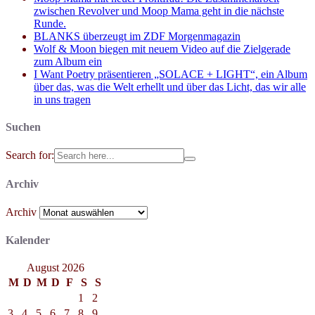
zwischen Revolver und Moop Mama geht in die nächste
Runde.
BLANKS überzeugt im ZDF Morgenmagazin
Wolf & Moon biegen mit neuem Video auf die Zielgerade
zum Album ein
I Want Poetry präsentieren „SOLACE + LIGHT“, ein Album
über das, was die Welt erhellt und über das Licht, das wir alle
in uns tragen
Suchen
Search for:
Archiv
Archiv
Kalender
August 2026
M
D
M
D
F
S
S
1
2
3
4
5
6
7
8
9