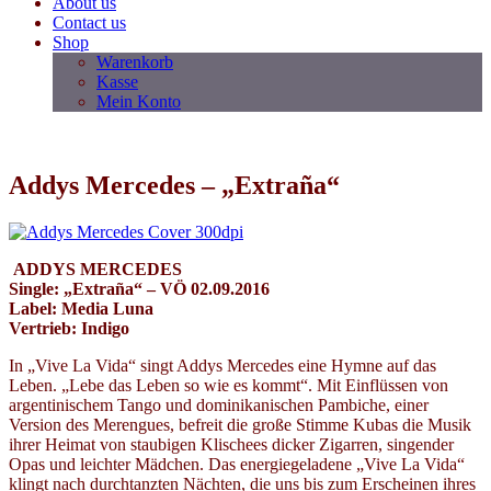
About us
Contact us
Shop
Warenkorb
Kasse
Mein Konto
Addys Mercedes – „Extraña“
ADDYS MERCEDES
Single: „
Extraña“
– VÖ 02.09.2016
Label: Media Luna
Vertrieb: Indigo
In „Vive La Vida“ singt Addys Mercedes eine Hymne auf das
Leben. „Lebe das Leben so wie es kommt“. Mit Einflüssen von
argentinischem Tango und dominikanischen Pambiche, einer
Version des Merengues, befreit die große Stimme Kubas die Musik
ihrer Heimat von staubigen Klischees dicker Zigarren, singender
Opas und leichter Mädchen. Das energiegeladene „Vive La Vida“
klingt nach durchtanzten Nächten, die uns bis zum Erscheinen ihres