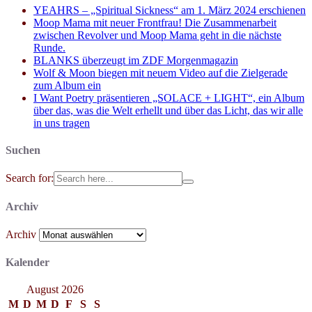
YEAHRS – „Spiritual Sickness“ am 1. März 2024 erschienen
Moop Mama mit neuer Frontfrau! Die Zusammenarbeit
zwischen Revolver und Moop Mama geht in die nächste
Runde.
BLANKS überzeugt im ZDF Morgenmagazin
Wolf & Moon biegen mit neuem Video auf die Zielgerade
zum Album ein
I Want Poetry präsentieren „SOLACE + LIGHT“, ein Album
über das, was die Welt erhellt und über das Licht, das wir alle
in uns tragen
Suchen
Search for:
Archiv
Archiv
Kalender
August 2026
M
D
M
D
F
S
S