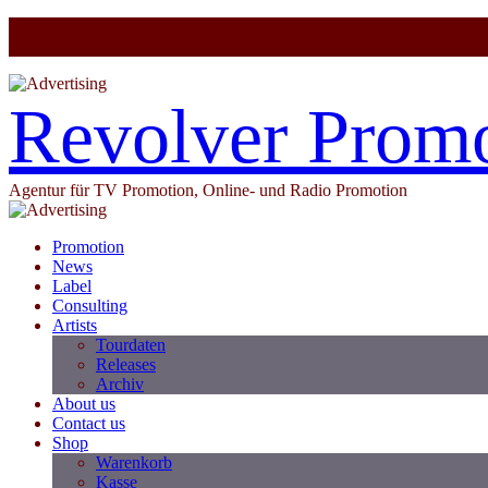
Revolver Prom
Agentur für TV Promotion, Online- und Radio Promotion
Promotion
News
Label
Consulting
Artists
Tourdaten
Releases
Archiv
About us
Contact us
Shop
Warenkorb
Kasse