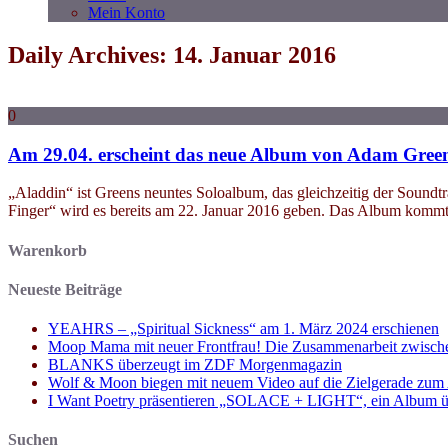
Mein Konto
Daily Archives: 14. Januar 2016
0
Am 29.04. erscheint das neue Album von Adam Gree
„Aladdin“ ist Greens neuntes Soloalbum, das gleichzeitig der Soundt
Finger“ wird es bereits am 22. Januar 2016 geben. Das Album kom
Warenkorb
Neueste Beiträge
YEAHRS – „Spiritual Sickness“ am 1. März 2024 erschienen
Moop Mama mit neuer Frontfrau! Die Zusammenarbeit zwisch
BLANKS überzeugt im ZDF Morgenmagazin
Wolf & Moon biegen mit neuem Video auf die Zielgerade zum
I Want Poetry präsentieren „SOLACE + LIGHT“, ein Album über d
Suchen