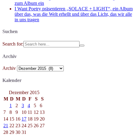
zum Album ein
I Want Poetry präsentieren „SOLACE + LIGHT“, ein Album
über das, was die Welt erhellt und über das Licht, das wir alle
in uns tragen
Suchen
Search for:
Archiv
Archiv
Kalender
Dezember 2015
M
D
M
D
F
S
S
1
2
3
4
5
6
7
8
9
10
11
12
13
14
15
16
17
18
19
20
21
22
23
24
25
26
27
28
29
30
31