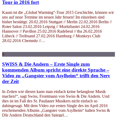
Tour in 2016 fort
Kaum ist die „Global Warming“-Tour 2015 Geschichte, können wir
uns auf neue Termine im neuen Jahr freuen! Im einzelnen sind
bisher bestätigt: 20.02.2016 Stuttgart // Merlin 22.02.2016 Berlin //
Roter Salon 23.02.2016 Leipzig // Moritzbastei 24.02.2016
Hannover // Pavillon 25.02.2016 Radebeul // tba 26.02.2016
Lübeck // Treibsand 27.02.2016 Hamburg // Monkeys Club
28.02.2016 Chemnitz //…
0
SWISS & Die Andern – Erste Single zum
kommenden Album spricht eine direkte Sprache –
Video zu „Gangster vom Asylheim“ trifft den Nerv
der Zeit
In Zeiten wie diesen kann man einfach keine belanglose Musik
machen!“, sagt Swiss, Frontmann von Swiss & Die Andern. Und
dies ist im Fall des St. Paulianer Musikers nicht einfach so
dahingesagt. Mit dem Video zur ersten Single des im April 2016
erscheinenden Albums „Gangster vom Asylheim“ halten Swiss &
DIe Andern Deutschland den Spiegel…