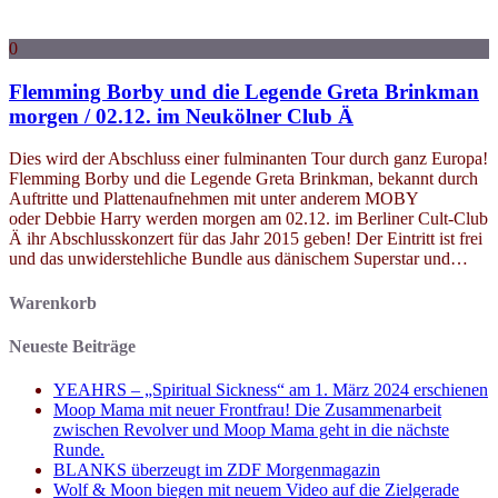
0
Flemming Borby und die Legende Greta Brinkman
morgen / 02.12. im Neukölner Club Ä
Dies wird der Abschluss einer fulminanten Tour durch ganz Europa!
Flemming Borby und die Legende Greta Brinkman, bekannt durch
Auftritte und Plattenaufnehmen mit unter anderem MOBY
oder Debbie Harry werden morgen am 02.12. im Berliner Cult-Club
Ä ihr Abschlusskonzert für das Jahr 2015 geben! Der Eintritt ist frei
und das unwiderstehliche Bundle aus dänischem Superstar und…
Warenkorb
Neueste Beiträge
YEAHRS – „Spiritual Sickness“ am 1. März 2024 erschienen
Moop Mama mit neuer Frontfrau! Die Zusammenarbeit
zwischen Revolver und Moop Mama geht in die nächste
Runde.
BLANKS überzeugt im ZDF Morgenmagazin
Wolf & Moon biegen mit neuem Video auf die Zielgerade