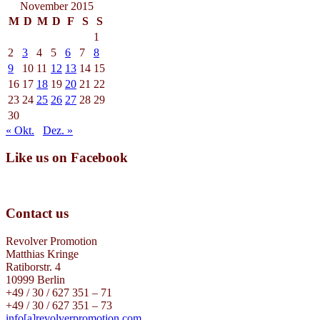
November 2015
M
D
M
D
F
S
S
1
2
3
4
5
6
7
8
9
10
11
12
13
14
15
16
17
18
19
20
21
22
23
24
25
26
27
28
29
30
« Okt.
Dez. »
Like us on Facebook
Contact us
Revolver Promotion
Matthias Kringe
Ratiborstr. 4
10999 Berlin
+49 / 30 / 627 351 – 71
+49 / 30 / 627 351 – 73
info[a]revolverpromotion.com