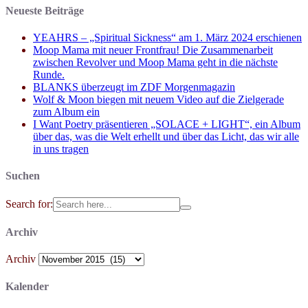
Neueste Beiträge
YEAHRS – „Spiritual Sickness“ am 1. März 2024 erschienen
Moop Mama mit neuer Frontfrau! Die Zusammenarbeit
zwischen Revolver und Moop Mama geht in die nächste
Runde.
BLANKS überzeugt im ZDF Morgenmagazin
Wolf & Moon biegen mit neuem Video auf die Zielgerade
zum Album ein
I Want Poetry präsentieren „SOLACE + LIGHT“, ein Album
über das, was die Welt erhellt und über das Licht, das wir alle
in uns tragen
Suchen
Search for:
Archiv
Archiv
Kalender