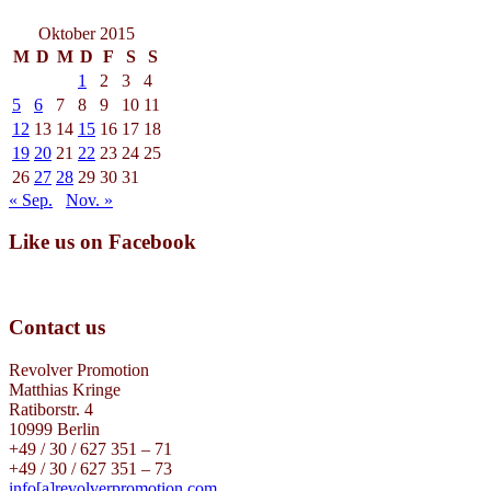
Oktober 2015
M
D
M
D
F
S
S
1
2
3
4
5
6
7
8
9
10
11
12
13
14
15
16
17
18
19
20
21
22
23
24
25
26
27
28
29
30
31
« Sep.
Nov. »
Like us on Facebook
Contact us
Revolver Promotion
Matthias Kringe
Ratiborstr. 4
10999 Berlin
+49 / 30 / 627 351 – 71
+49 / 30 / 627 351 – 73
info[a]revolverpromotion.com