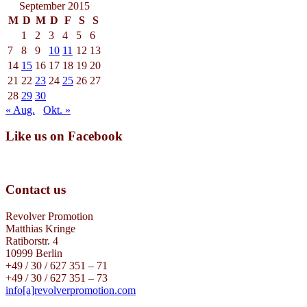
September 2015
M
D
M
D
F
S
S
1
2
3
4
5
6
7
8
9
10
11
12
13
14
15
16
17
18
19
20
21
22
23
24
25
26
27
28
29
30
« Aug.
Okt. »
Like us on Facebook
Contact us
Revolver Promotion
Matthias Kringe
Ratiborstr. 4
10999 Berlin
+49 / 30 / 627 351 – 71
+49 / 30 / 627 351 – 73
info[a]revolverpromotion.com