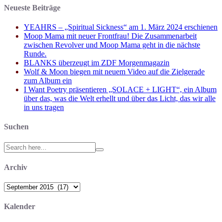
Neueste Beiträge
YEAHRS – „Spiritual Sickness“ am 1. März 2024 erschienen
Moop Mama mit neuer Frontfrau! Die Zusammenarbeit
zwischen Revolver und Moop Mama geht in die nächste
Runde.
BLANKS überzeugt im ZDF Morgenmagazin
Wolf & Moon biegen mit neuem Video auf die Zielgerade
zum Album ein
I Want Poetry präsentieren „SOLACE + LIGHT“, ein Album
über das, was die Welt erhellt und über das Licht, das wir alle
in uns tragen
Suchen
Search
for:
Archiv
Archiv
Kalender