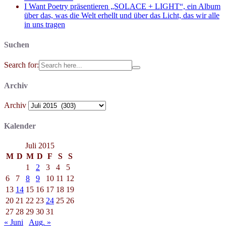
I Want Poetry präsentieren „SOLACE + LIGHT“, ein Album
über das, was die Welt erhellt und über das Licht, das wir alle
in uns tragen
Suchen
Search for:
Archiv
Archiv
Kalender
Juli 2015
M
D
M
D
F
S
S
1
2
3
4
5
6
7
8
9
10
11
12
13
14
15
16
17
18
19
20
21
22
23
24
25
26
27
28
29
30
31
« Juni
Aug. »