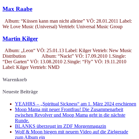
Max Raabe
Album: “Küssen kann man nicht alleine” VÖ: 28.01.2011 Label:
We Love Music (Universal) Vertrieb: Universal Music Group
Martin Kilger
Album: „Leon“ VÖ: 25.01.13 Label: Kilger Vetrieb: New Music
Distribution Album: “Nackt” VÖ: 17.09.2010 1.Single:
“Der Garten” VÖ: 13.08.2010 2.Single: “Fly” VÖ: 19.11.2010
Label: Kilger Vertrieb: NMD
Warenkorb
Neueste Beiträge
YEAHRS – „Spiritual Sickness“ am 1. März 2024 erschienen
Moop Mama mit neuer Frontfrau! Die Zusammenarbeit
zwischen Revolver und Moop Mama geht in die nächste
Runde.
BLANKS überzeugt im ZDF Morgenmagazin
Wolf & Moon biegen mit neuem Video auf die Zielgerade
zum Album ein