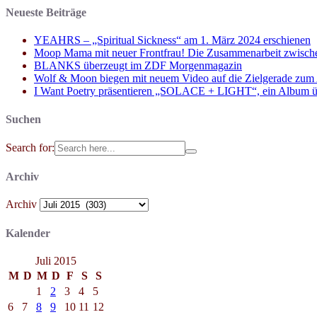
Neueste Beiträge
YEAHRS – „Spiritual Sickness“ am 1. März 2024 erschienen
Moop Mama mit neuer Frontfrau! Die Zusammenarbeit zwisch
BLANKS überzeugt im ZDF Morgenmagazin
Wolf & Moon biegen mit neuem Video auf die Zielgerade zum
I Want Poetry präsentieren „SOLACE + LIGHT“, ein Album über d
Suchen
Search for:
Archiv
Archiv
Kalender
Juli 2015
M
D
M
D
F
S
S
1
2
3
4
5
6
7
8
9
10
11
12