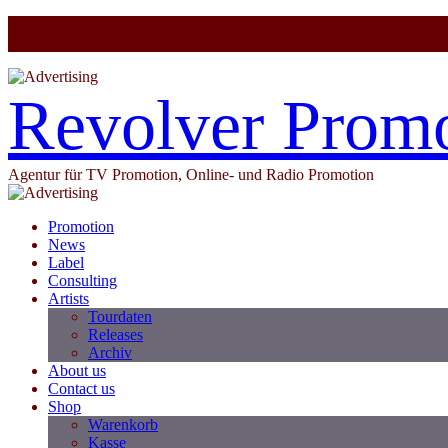
Revolver Prom
Agentur für TV Promotion, Online- und Radio Promotion
Promotion
News
Label
Consulting
Artists
Tourdaten
Releases
Archiv
About us
Contact us
Shop
Warenkorb
Kasse