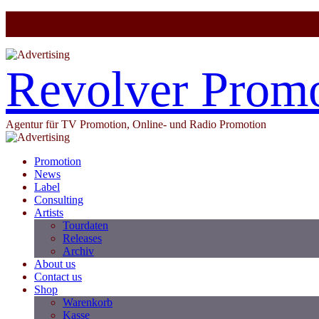
Revolver Prom
Agentur für TV Promotion, Online- und Radio Promotion
Promotion
News
Label
Consulting
Artists
Tourdaten
Releases
Archiv
About us
Contact us
Shop
Warenkorb
Kasse