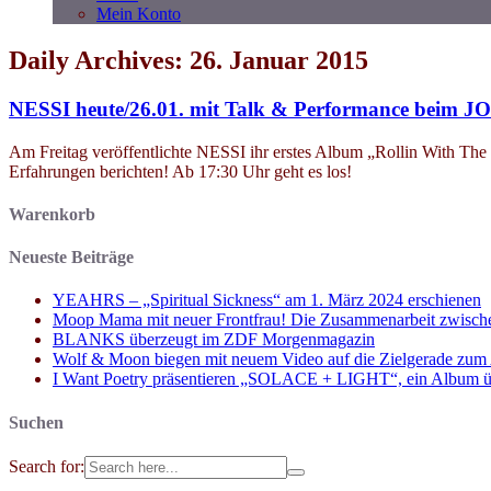
Mein Konto
Daily Archives: 26. Januar 2015
NESSI heute/26.01. mit Talk & Performance beim J
Am Freitag veröffentlichte NESSI ihr erstes Album „Rollin With Th
Erfahrungen berichten! Ab 17:30 Uhr geht es los!
Warenkorb
Neueste Beiträge
YEAHRS – „Spiritual Sickness“ am 1. März 2024 erschienen
Moop Mama mit neuer Frontfrau! Die Zusammenarbeit zwisch
BLANKS überzeugt im ZDF Morgenmagazin
Wolf & Moon biegen mit neuem Video auf die Zielgerade zum
I Want Poetry präsentieren „SOLACE + LIGHT“, ein Album über d
Suchen
Search for: