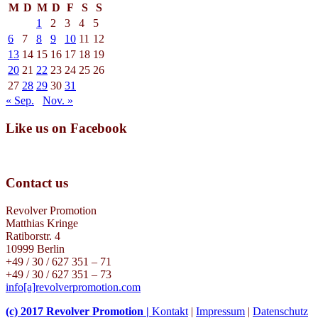
M
D
M
D
F
S
S
1
2
3
4
5
6
7
8
9
10
11
12
13
14
15
16
17
18
19
20
21
22
23
24
25
26
27
28
29
30
31
« Sep.
Nov. »
Like us on Facebook
Contact us
Revolver Promotion
Matthias Kringe
Ratiborstr. 4
10999 Berlin
+49 / 30 / 627 351 – 71
+49 / 30 / 627 351 – 73
info[a]revolverpromotion.com
(c) 2017 Revolver Promotion |
Kontakt
|
Impressum
|
Datenschutz