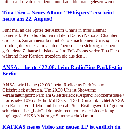
mit ihr auf ntv.de erschienen und kann hier nachgelesen werden.
Tina Dico – Neues Album “Whispers” erscheint
heute am 22. August!
Fünf mal an der Spitze der Album-Charts in ihrer Heimat
Dänemark, Kollaborationen mit dem Danish National Chamber
Orchestra, Zusammenarbeit mit Zero 7 nach einem Umzug nach
London, der viele Jahre an der Themse nach sich zog, das neu
gefundene Zuhause in Island – ihre Folk-Roots verlor Tina Dico
während ihrer Karriere trotzdem nie aus den…
ANSA. – heute / 22.08. beim RadioEins Parkfest in
Berlin
ANSA. wird heute (22.08.) beim Radioeins Parkfest am
Gleisdreieck auftreten. Um 20.30 Uhr ist Showtime
Veranstaltungsort: Park am Gleisdreieck (Ostpark) Möckernstraße /
Hornstraße 10965 Berlin Mit Rock’n’Roll-Romantik lichtet ANSA
den Rausch von Liebe und Leben ab. Sein Erstlingswerk trägt den
schlichten Titel „Foto“. Die Instrumentierung der Lieder klingt
unplugged, ANSA´s körnige Stimme steht klar im…
KAFKAS neues Video zur neuen EP ist endlich da