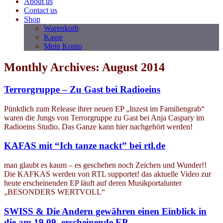
About us
Contact us
Shop
Warenkorb
Kasse
Mein Konto
Monthly Archives: August 2014
Terrorgruppe – Zu Gast bei Radioeins
Pünktlich zum Release ihrer neuen EP „Inzest im Familiengrab“
waren die Jungs von Terrorgruppe zu Gast bei Anja Caspary im
Radioeins Studio. Das Ganze kann hier nachgehört werden!
KAFAS mit “Ich tanze nackt” bei rtl.de
man glaubt es kaum – es geschehen noch Zeichen und Wunder!!
Die KAFKAS werden von RTL supportet! das aktuelle Video zur
heute erscheinenden EP läuft auf deren Musikportalunter
„BESONDERS WERTVOLL“
SWISS & Die Andern gewähren einen Einblick in
die am 19.09. erscheinende EP