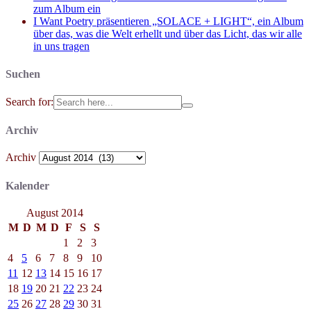
zum Album ein
I Want Poetry präsentieren „SOLACE + LIGHT“, ein Album
über das, was die Welt erhellt und über das Licht, das wir alle
in uns tragen
Suchen
Search for:
Archiv
Archiv
Kalender
August 2014
M
D
M
D
F
S
S
1
2
3
4
5
6
7
8
9
10
11
12
13
14
15
16
17
18
19
20
21
22
23
24
25
26
27
28
29
30
31