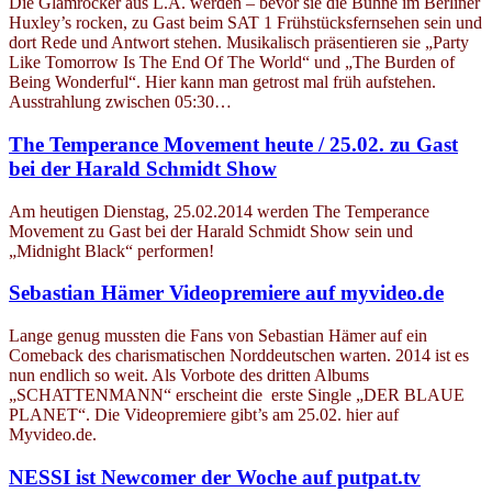
Die Glamrocker aus L.A. werden – bevor sie die Bühne im Berliner
Huxley’s rocken, zu Gast beim SAT 1 Frühstücksfernsehen sein und
dort Rede und Antwort stehen. Musikalisch präsentieren sie „Party
Like Tomorrow Is The End Of The World“ und „The Burden of
Being Wonderful“. Hier kann man getrost mal früh aufstehen.
Ausstrahlung zwischen 05:30…
The Temperance Movement heute / 25.02. zu Gast
bei der Harald Schmidt Show
Am heutigen Dienstag, 25.02.2014 werden The Temperance
Movement zu Gast bei der Harald Schmidt Show sein und
„Midnight Black“ performen!
Sebastian Hämer Videopremiere auf myvideo.de
Lange genug mussten die Fans von Sebastian Hämer auf ein
Comeback des charismatischen Norddeutschen warten. 2014 ist es
nun endlich so weit. Als Vorbote des dritten Albums
„SCHATTENMANN“ erscheint die erste Single „DER BLAUE
PLANET“. Die Videopremiere gibt’s am 25.02. hier auf
Myvideo.de.
NESSI ist Newcomer der Woche auf putpat.tv