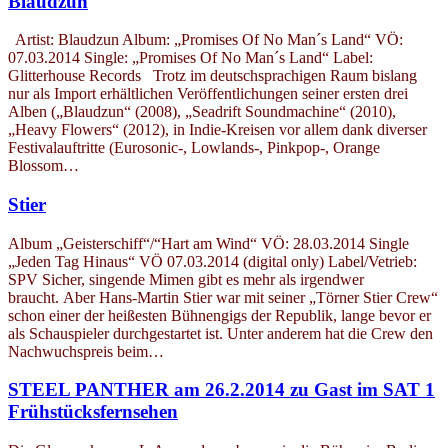
Blaudzun
Artist: Blaudzun Album: „Promises Of No Man´s Land“ VÖ:
07.03.2014 Single: „Promises Of No Man´s Land“ Label:
Glitterhouse Records Trotz im deutschsprachigen Raum bislang
nur als Import erhältlichen Veröffentlichungen seiner ersten drei
Alben („Blaudzun“ (2008), „Seadrift Soundmachine“ (2010),
„Heavy Flowers“ (2012), in Indie-Kreisen vor allem dank diverser
Festivalauftritte (Eurosonic-, Lowlands-, Pinkpop-, Orange
Blossom…
Stier
Album „Geisterschiff“/“Hart am Wind“ VÖ: 28.03.2014 Single
„Jeden Tag Hinaus“ VÖ 07.03.2014 (digital only) Label/Vetrieb:
SPV Sicher, singende Mimen gibt es mehr als irgendwer
braucht. Aber Hans-Martin Stier war mit seiner „Törner Stier Crew“
schon einer der heißesten Bühnengigs der Republik, lange bevor er
als Schauspieler durchgestartet ist. Unter anderem hat die Crew den
Nachwuchspreis beim…
STEEL PANTHER am 26.2.2014 zu Gast im SAT 1
Frühstücksfernsehen