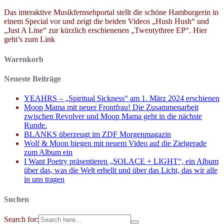
Das interaktive Musikfernsehportal stellt die schöne Hamburgerin in
einem Special vor und zeigt die beiden Videos „Hush Hush“ und
„Just A Line“ zur kürzlich erschienenen „Twentythree EP“. Hier
geht’s zum Link
Warenkorb
Neueste Beiträge
YEAHRS – „Spiritual Sickness“ am 1. März 2024 erschienen
Moop Mama mit neuer Frontfrau! Die Zusammenarbeit
zwischen Revolver und Moop Mama geht in die nächste
Runde.
BLANKS überzeugt im ZDF Morgenmagazin
Wolf & Moon biegen mit neuem Video auf die Zielgerade
zum Album ein
I Want Poetry präsentieren „SOLACE + LIGHT“, ein Album
über das, was die Welt erhellt und über das Licht, das wir alle
in uns tragen
Suchen
Search for: