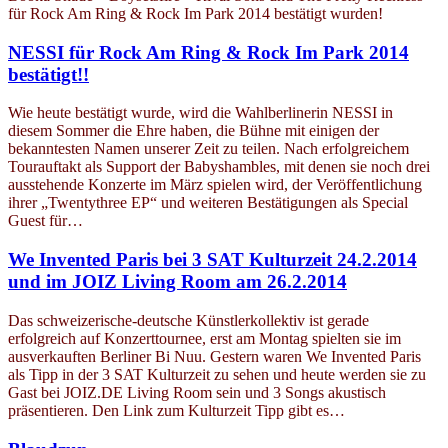
für Rock Am Ring & Rock Im Park 2014 bestätigt wurden!
NESSI für Rock Am Ring & Rock Im Park 2014
bestätigt!!
Wie heute bestätigt wurde, wird die Wahlberlinerin NESSI in
diesem Sommer die Ehre haben, die Bühne mit einigen der
bekanntesten Namen unserer Zeit zu teilen. Nach erfolgreichem
Tourauftakt als Support der Babyshambles, mit denen sie noch drei
ausstehende Konzerte im März spielen wird, der Veröffentlichung
ihrer „Twentythree EP“ und weiteren Bestätigungen als Special
Guest für…
We Invented Paris bei 3 SAT Kulturzeit 24.2.2014
und im JOIZ Living Room am 26.2.2014
Das schweizerische-deutsche Künstlerkollektiv ist gerade
erfolgreich auf Konzerttournee, erst am Montag spielten sie im
ausverkauften Berliner Bi Nuu. Gestern waren We Invented Paris
als Tipp in der 3 SAT Kulturzeit zu sehen und heute werden sie zu
Gast bei JOIZ.DE Living Room sein und 3 Songs akustisch
präsentieren. Den Link zum Kulturzeit Tipp gibt es…