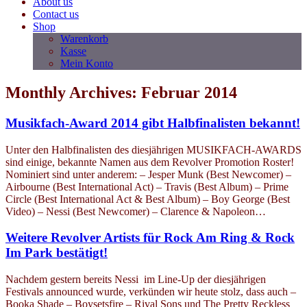
About us
Contact us
Shop
Warenkorb
Kasse
Mein Konto
Monthly Archives: Februar 2014
Musikfach-Award 2014 gibt Halbfinalisten bekannt!
Unter den Halbfinalisten des diesjährigen MUSIKFACH-AWARDS
sind einige, bekannte Namen aus dem Revolver Promotion Roster!
Nominiert sind unter anderem: – Jesper Munk (Best Newcomer) –
Airbourne (Best International Act) – Travis (Best Album) – Prime
Circle (Best International Act & Best Album) – Boy George (Best
Video) – Nessi (Best Newcomer) – Clarence & Napoleon…
Weitere Revolver Artists für Rock Am Ring & Rock
Im Park bestätigt!
Nachdem gestern bereits Nessi im Line-Up der diesjährigen
Festivals announced wurde, verkünden wir heute stolz, dass auch –
Booka Shade – Boysetsfire – Rival Sons und The Pretty Reckless