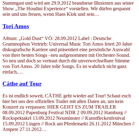
Stammgast und wird am 29.9.2012 brandneue Illusionen aus seiner
Show „The Houdini Experience“ vorstellen. Wir dürfen gespannt
sein und uns freuen, wenn Hans Klok und sein…
Tori Amos
Album: „Gold Dust“ VÖ: 28.09.2012 Label : Deutsche
Grammophon Vertrieb: Universal Music Tori Amos feiert 20 Jahre
diskografische Karriere und präsentiert eine persönliche Auswahl
von ihrer besten Songs –neu aufgenommen mit Orchester-Sound.
So neu und doch so vertraut durch die unverwechselbare Stimme
von Tori Amos. 20 Jahre tolle Songs. Es ist wahrlich nicht ganz
einfach,…
Cäthe auf Tour
Es ist endlich soweit, CÄTHE geht wieder auf Tour! Schaut euch
hier bei uns den offiziellen Trailer mit allen Daten an, um kein
Konzert zu verpassen: HIER GEHT ES ZUM TRAILER
08.09.2012 Papenburg Festival NDR 2 09.09.2012 Hamburg //
Rockspektakel 13.09.2012 Neumünster // Kunstfleckenfestival
15.09.2012 Lingen // Rock am Pferdemarkt 26.11.2012 München //
Ampere 27.11.2012…