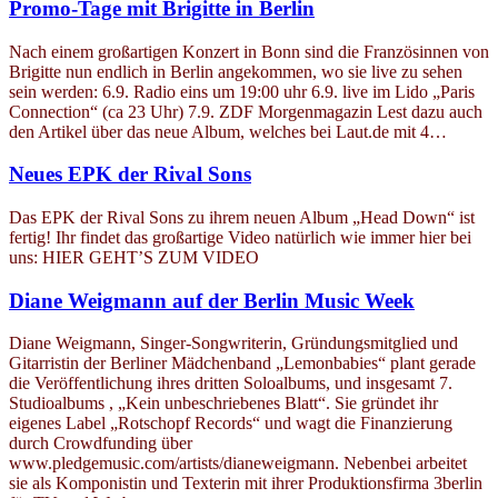
Promo-Tage mit Brigitte in Berlin
Nach einem großartigen Konzert in Bonn sind die Französinnen von
Brigitte nun endlich in Berlin angekommen, wo sie live zu sehen
sein werden: 6.9. Radio eins um 19:00 uhr 6.9. live im Lido „Paris
Connection“ (ca 23 Uhr) 7.9. ZDF Morgenmagazin Lest dazu auch
den Artikel über das neue Album, welches bei Laut.de mit 4…
Neues EPK der Rival Sons
Das EPK der Rival Sons zu ihrem neuen Album „Head Down“ ist
fertig! Ihr findet das großartige Video natürlich wie immer hier bei
uns: HIER GEHT’S ZUM VIDEO
Diane Weigmann auf der Berlin Music Week
Diane Weigmann, Singer-Songwriterin, Gründungsmitglied und
Gitarristin der Berliner Mädchenband „Lemonbabies“ plant gerade
die Veröffentlichung ihres dritten Soloalbums, und insgesamt 7.
Studioalbums , „Kein unbeschriebenes Blatt“. Sie gründet ihr
eigenes Label „Rotschopf Records“ und wagt die Finanzierung
durch Crowdfunding über
www.pledgemusic.com/artists/dianeweigmann. Nebenbei arbeitet
sie als Komponistin und Texterin mit ihrer Produktionsfirma 3berlin