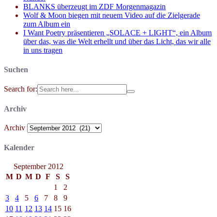
BLANKS überzeugt im ZDF Morgenmagazin
Wolf & Moon biegen mit neuem Video auf die Zielgerade
zum Album ein
I Want Poetry präsentieren „SOLACE + LIGHT“, ein Album
über das, was die Welt erhellt und über das Licht, das wir alle
in uns tragen
Suchen
Search for:
Archiv
Archiv
Kalender
September 2012
M
D
M
D
F
S
S
1
2
3
4
5
6
7
8
9
10
11
12
13
14
15
16