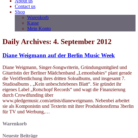
About us
Contact us
Shop
Warenkorb
Kasse
Mein Konto
Daily Archives: 4. September 2012
Diane Weigmann auf der Berlin Music Week
Diane Weigmann, Singer-Songwriterin, Gründungsmitglied und
Gitarristin der Berliner Mädchenband „Lemonbabies“ plant gerade
die Veröffentlichung ihres dritten Soloalbums, und insgesamt 7.
Studioalbums , „Kein unbeschriebenes Blatt“. Sie gründet ihr
eigenes Label „Rotschopf Records“ und wagt die Finanzierung
durch Crowdfunding über
www.pledgemusic.com/artists/dianeweigmann. Nebenbei arbeitet
sie als Komponistin und Texterin mit ihrer Produktionsfirma 3berlin
für TV und Werbung,…
Warenkorb
Neueste Beiträge