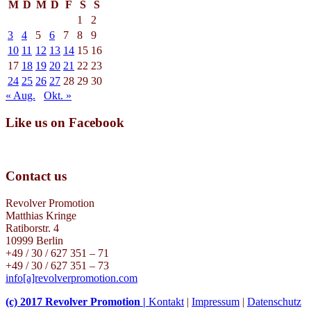
M
D
M
D
F
S
S
1
2
3
4
5
6
7
8
9
10
11
12
13
14
15
16
17
18
19
20
21
22
23
24
25
26
27
28
29
30
« Aug.
Okt. »
Like us on Facebook
Contact us
Revolver Promotion
Matthias Kringe
Ratiborstr. 4
10999 Berlin
+49 / 30 / 627 351 – 71
+49 / 30 / 627 351 – 73
info[a]revolverpromotion.com
(c) 2017 Revolver Promotion |
Kontakt
|
Impressum
|
Datenschutz