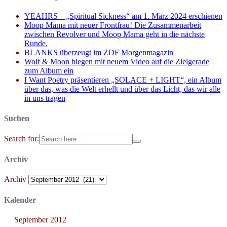
YEAHRS – „Spiritual Sickness“ am 1. März 2024 erschienen
Moop Mama mit neuer Frontfrau! Die Zusammenarbeit
zwischen Revolver und Moop Mama geht in die nächste
Runde.
BLANKS überzeugt im ZDF Morgenmagazin
Wolf & Moon biegen mit neuem Video auf die Zielgerade
zum Album ein
I Want Poetry präsentieren „SOLACE + LIGHT“, ein Album
über das, was die Welt erhellt und über das Licht, das wir alle
in uns tragen
Suchen
Search for:
Archiv
Archiv
Kalender
September 2012