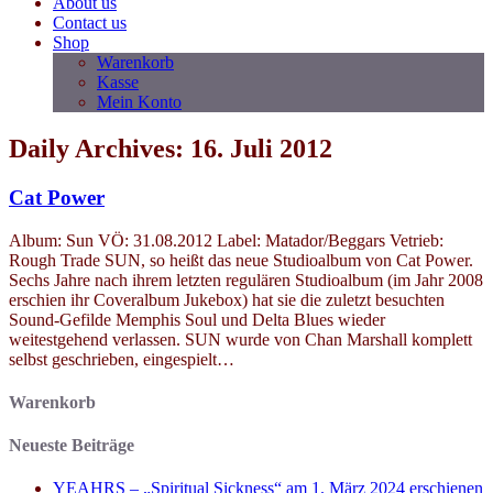
About us
Contact us
Shop
Warenkorb
Kasse
Mein Konto
Daily Archives: 16. Juli 2012
Cat Power
Album: Sun VÖ: 31.08.2012 Label: Matador/Beggars Vetrieb:
Rough Trade SUN, so heißt das neue Studioalbum von Cat Power.
Sechs Jahre nach ihrem letzten regulären Studioalbum (im Jahr 2008
erschien ihr Coveralbum Jukebox) hat sie die zuletzt besuchten
Sound-Gefilde Memphis Soul und Delta Blues wieder
weitestgehend verlassen. SUN wurde von Chan Marshall komplett
selbst geschrieben, eingespielt…
Warenkorb
Neueste Beiträge
YEAHRS – „Spiritual Sickness“ am 1. März 2024 erschienen