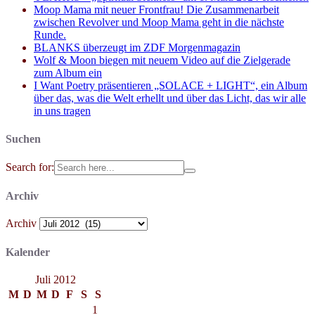
Moop Mama mit neuer Frontfrau! Die Zusammenarbeit
zwischen Revolver und Moop Mama geht in die nächste
Runde.
BLANKS überzeugt im ZDF Morgenmagazin
Wolf & Moon biegen mit neuem Video auf die Zielgerade
zum Album ein
I Want Poetry präsentieren „SOLACE + LIGHT“, ein Album
über das, was die Welt erhellt und über das Licht, das wir alle
in uns tragen
Suchen
Search for:
Archiv
Archiv
Kalender
Juli 2012
M
D
M
D
F
S
S
1