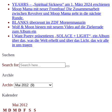
YEAHRS – „Spiritual Sickness“ am 1. März 2024 erschienen
Moop Mama mit neuer Frontfrau! Die Zusammenarbeit
zwischen Revolver und Moop Mama geht in die nächste
Runde.
BLANKS überzeugt im ZDF Morgenmagazin
Wolf & Moon biegen mit neuem Video auf die Zielgerade
zum Album ein
I Want Poetry präsentieren „SOLACE + LIGHT“, ein Album
über das, was die Welt erhellt und über das Licht, das wir alle
in uns tragen
Suchen
Search for:
Archiv
Archiv
Kalender
Mai 2012
M
D
M
D
F
S
S