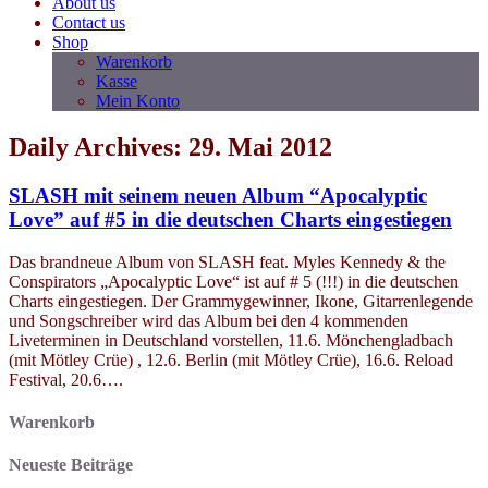
About us
Contact us
Shop
Warenkorb
Kasse
Mein Konto
Daily Archives: 29. Mai 2012
SLASH mit seinem neuen Album “Apocalyptic
Love” auf #5 in die deutschen Charts eingestiegen
Das brandneue Album von SLASH feat. Myles Kennedy & the
Conspirators „Apocalyptic Love“ ist auf # 5 (!!!) in die deutschen
Charts eingestiegen. Der Grammygewinner, Ikone, Gitarrenlegende
und Songschreiber wird das Album bei den 4 kommenden
Liveterminen in Deutschland vorstellen, 11.6. Mönchengladbach
(mit Mötley Crüe) , 12.6. Berlin (mit Mötley Crüe), 16.6. Reload
Festival, 20.6….
Warenkorb
Neueste Beiträge