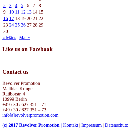
2
3
4
5
6
7
8
9
10
11
12
13
14
15
16
17
18
19
20
21
22
23
24
25
26
27
28
29
30
« März
Mai »
Like us on Facebook
Contact us
Revolver Promotion
Matthias Kringe
Ratiborstr. 4
10999 Berlin
+49 / 30 / 627 351 – 71
+49 / 30 / 627 351 – 73
info[a]revolverpromotion.com
(c) 2017 Revolver Promotion |
Kontakt
|
Impressum
|
Datenschutz