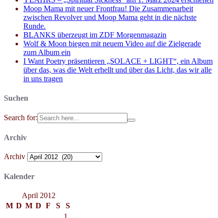
Moop Mama mit neuer Frontfrau! Die Zusammenarbeit
zwischen Revolver und Moop Mama geht in die nächste
Runde.
BLANKS überzeugt im ZDF Morgenmagazin
Wolf & Moon biegen mit neuem Video auf die Zielgerade
zum Album ein
I Want Poetry präsentieren „SOLACE + LIGHT“, ein Album
über das, was die Welt erhellt und über das Licht, das wir alle
in uns tragen
Suchen
Search for:
Archiv
Archiv
Kalender
April 2012
M
D
M
D
F
S
S
1