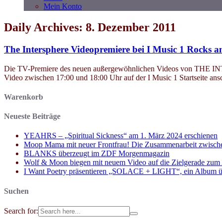
Mein Konto
Daily Archives: 8. Dezember 2011
The Intersphere Videopremiere bei I Music 1 Rocks 
Die TV-Premiere des neuen außergewöhnlichen Videos von THE INT
Video zwischen 17:00 und 18:00 Uhr auf der I Music 1 Startseite ans
Warenkorb
Neueste Beiträge
YEAHRS – „Spiritual Sickness“ am 1. März 2024 erschienen
Moop Mama mit neuer Frontfrau! Die Zusammenarbeit zwisch
BLANKS überzeugt im ZDF Morgenmagazin
Wolf & Moon biegen mit neuem Video auf die Zielgerade zum
I Want Poetry präsentieren „SOLACE + LIGHT“, ein Album über d
Suchen
Search for: