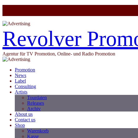
Revolver Prom
Agentur für TV Promotion, Online- und Radio Promotion
Promotion
News
Label
Consulting
Artists
Tourdaten
Releases
Archiv
About us
Contact us
Shop
Warenkorb
Kasse