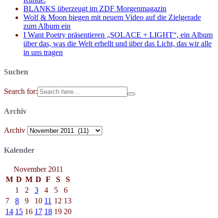
BLANKS überzeugt im ZDF Morgenmagazin
Wolf & Moon biegen mit neuem Video auf die Zielgerade
zum Album ein
I Want Poetry präsentieren „SOLACE + LIGHT“, ein Album
über das, was die Welt erhellt und über das Licht, das wir alle
in uns tragen
Suchen
Search for:
Archiv
Archiv
Kalender
November 2011
M
D
M
D
F
S
S
1
2
3
4
5
6
7
8
9
10
11
12
13
14
15
16
17
18
19
20