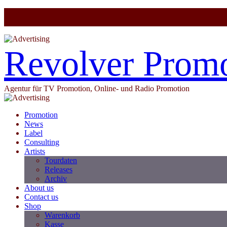
Revolver Prom
Agentur für TV Promotion, Online- und Radio Promotion
Promotion
News
Label
Consulting
Artists
Tourdaten
Releases
Archiv
About us
Contact us
Shop
Warenkorb
Kasse