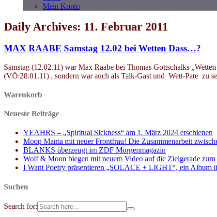
Mein Konto
Daily Archives: 11. Februar 2011
MAX RAABE Samstag 12.02 bei Wetten Dass…?
Samstag (12.02.11) war Max Raabe bei Thomas Gottschalks „Wetten D
(VÖ:28.01.11) , sondern war auch als Talk-Gast und Wett-Pate zu 
Warenkorb
Neueste Beiträge
YEAHRS – „Spiritual Sickness“ am 1. März 2024 erschienen
Moop Mama mit neuer Frontfrau! Die Zusammenarbeit zwisch
BLANKS überzeugt im ZDF Morgenmagazin
Wolf & Moon biegen mit neuem Video auf die Zielgerade zum
I Want Poetry präsentieren „SOLACE + LIGHT“, ein Album über d
Suchen
Search for: