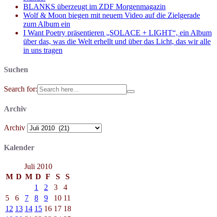
BLANKS überzeugt im ZDF Morgenmagazin
Wolf & Moon biegen mit neuem Video auf die Zielgerade
zum Album ein
I Want Poetry präsentieren „SOLACE + LIGHT“, ein Album
über das, was die Welt erhellt und über das Licht, das wir alle
in uns tragen
Suchen
Search for:
Archiv
Archiv
Kalender
Juli 2010
M
D
M
D
F
S
S
1
2
3
4
5
6
7
8
9
10
11
12
13
14
15
16
17
18