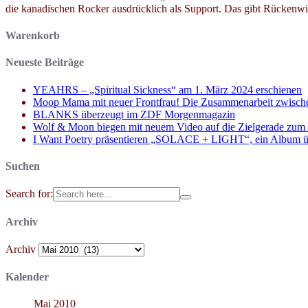
die kanadischen Rocker ausdrücklich als Support. Das gibt Rücken
Warenkorb
Neueste Beiträge
YEAHRS – „Spiritual Sickness“ am 1. März 2024 erschienen
Moop Mama mit neuer Frontfrau! Die Zusammenarbeit zwisch
BLANKS überzeugt im ZDF Morgenmagazin
Wolf & Moon biegen mit neuem Video auf die Zielgerade zum
I Want Poetry präsentieren „SOLACE + LIGHT“, ein Album über d
Suchen
Search for:
Archiv
Archiv
Kalender
Mai 2010