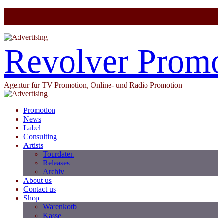
Revolver Prom
Agentur für TV Promotion, Online- und Radio Promotion
Promotion
News
Label
Consulting
Artists
Tourdaten
Releases
Archiv
About us
Contact us
Shop
Warenkorb
Kasse