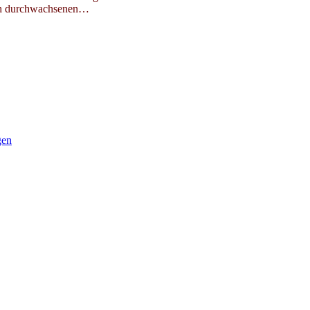
ach durchwachsenen…
gen