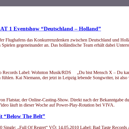
SAT 1 Eventshow “Deutschland – Holland”
er Flughafens das Konkurrenzdenken zwischen Deutschland und Holland
n Spielen gegeneinander an. Das holländische Team erhält dabei Unte
go Records Label: Wohnton Musik/RDS „Du bist Mensch X – Du kann
fühlen. Kai Niemann, der jetzt in Leipzig lebende Songwriter, ist als
r von Flatstar, der Online-Casting-Show. Direkt nach der Bekanntgabe d
ideo läuft in dieser Woche auf Power-Play-Rotation bei VIVA.
t “Below The Belt”
ngle: „Full Of Regret“ VÖ: 14.05.2010 Label: Bad Taste Records Axl