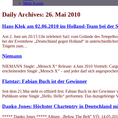
Mein Konto
Daily Archives: 26. Mai 2010
Hans Klok am 02.06.2010 im Holland-Team bei der 
Am 2. Juni um 20:15 Uhr zelebriert Sat1 vom Gelände des Tempelhof
bei der Eventshow „Deutschland gegen Holland“ in unterschiedliche
Trägern zum…
Niemann
NIEMANN Single: „Mensch X“ Release: 4.Juni 2010 Vertrieb: Car
erscheinenden Single „Mensch X“ – und jeder darf sich angesprochen 
Flatstar: Fabian Buch ist der Gewinner
Seit dem 21.Mai steht es offiziell fest: Fabian Buch ist der Gewinne
Publikum seine Single „Hello, Hello“ performen. Das dazugehörige V
Danko Jones: Höchster Chartentry in Deutschland mi
***** Danko Jones ***** Album: „Below The Belt“ VÖ: 14.05.2010 Si