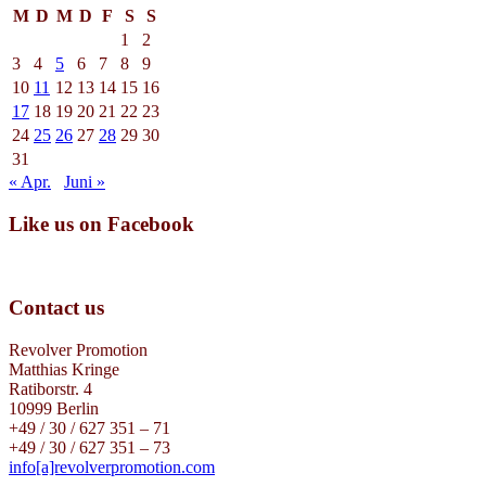
M
D
M
D
F
S
S
1
2
3
4
5
6
7
8
9
10
11
12
13
14
15
16
17
18
19
20
21
22
23
24
25
26
27
28
29
30
31
« Apr.
Juni »
Like us on Facebook
Contact us
Revolver Promotion
Matthias Kringe
Ratiborstr. 4
10999 Berlin
+49 / 30 / 627 351 – 71
+49 / 30 / 627 351 – 73
info[a]revolverpromotion.com