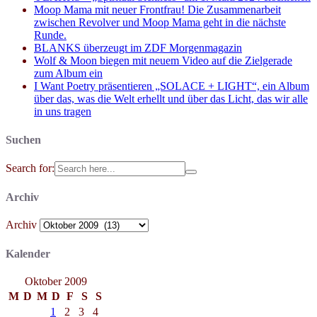
Moop Mama mit neuer Frontfrau! Die Zusammenarbeit
zwischen Revolver und Moop Mama geht in die nächste
Runde.
BLANKS überzeugt im ZDF Morgenmagazin
Wolf & Moon biegen mit neuem Video auf die Zielgerade
zum Album ein
I Want Poetry präsentieren „SOLACE + LIGHT“, ein Album
über das, was die Welt erhellt und über das Licht, das wir alle
in uns tragen
Suchen
Search for:
Archiv
Archiv
Kalender
Oktober 2009
M
D
M
D
F
S
S
1
2
3
4