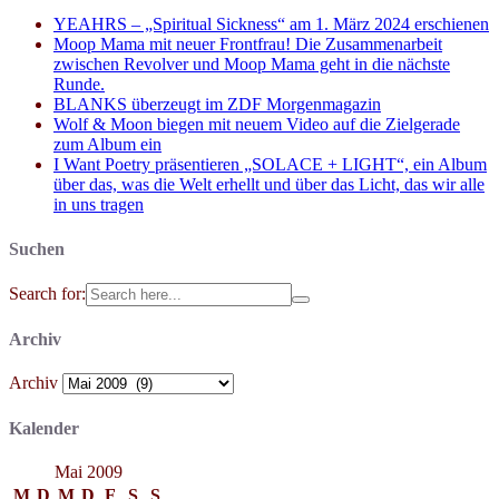
YEAHRS – „Spiritual Sickness“ am 1. März 2024 erschienen
Moop Mama mit neuer Frontfrau! Die Zusammenarbeit
zwischen Revolver und Moop Mama geht in die nächste
Runde.
BLANKS überzeugt im ZDF Morgenmagazin
Wolf & Moon biegen mit neuem Video auf die Zielgerade
zum Album ein
I Want Poetry präsentieren „SOLACE + LIGHT“, ein Album
über das, was die Welt erhellt und über das Licht, das wir alle
in uns tragen
Suchen
Search for:
Archiv
Archiv
Kalender
Mai 2009
M
D
M
D
F
S
S