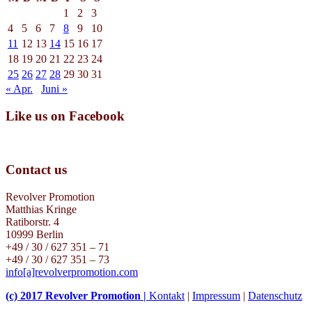
1
2
3
4
5
6
7
8
9
10
11
12
13
14
15
16
17
18
19
20
21
22
23
24
25
26
27
28
29
30
31
« Apr.
Juni »
Like us on Facebook
Contact us
Revolver Promotion
Matthias Kringe
Ratiborstr. 4
10999 Berlin
+49 / 30 / 627 351 – 71
+49 / 30 / 627 351 – 73
info[a]revolverpromotion.com
(c) 2017 Revolver Promotion |
Kontakt
|
Impressum
|
Datenschutz