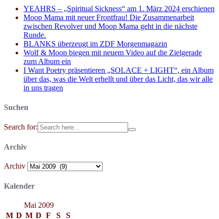
YEAHRS – „Spiritual Sickness“ am 1. März 2024 erschienen
Moop Mama mit neuer Frontfrau! Die Zusammenarbeit
zwischen Revolver und Moop Mama geht in die nächste
Runde.
BLANKS überzeugt im ZDF Morgenmagazin
Wolf & Moon biegen mit neuem Video auf die Zielgerade
zum Album ein
I Want Poetry präsentieren „SOLACE + LIGHT“, ein Album
über das, was die Welt erhellt und über das Licht, das wir alle
in uns tragen
Suchen
Search for:
Archiv
Archiv
Kalender
Mai 2009
M
D
M
D
F
S
S