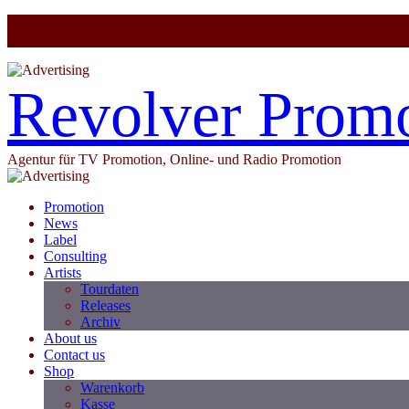
Revolver Prom
Agentur für TV Promotion, Online- und Radio Promotion
Promotion
News
Label
Consulting
Artists
Tourdaten
Releases
Archiv
About us
Contact us
Shop
Warenkorb
Kasse