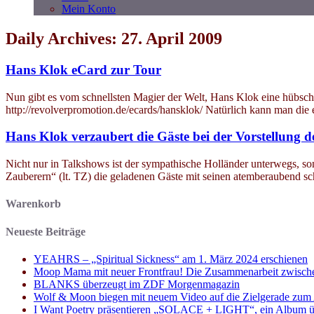
Mein Konto
Daily Archives: 27. April 2009
Hans Klok eCard zur Tour
Nun gibt es vom schnellsten Magier der Welt, Hans Klok eine hübsc
http://revolverpromotion.de/ecards/hansklok/ Natürlich kann man die
Hans Klok verzaubert die Gäste bei der Vorstellung d
Nicht nur in Talkshows ist der sympathische Holländer unterwegs, s
Zauberern“ (lt. TZ) die geladenen Gäste mit seinen atemberaubend sc
Warenkorb
Neueste Beiträge
YEAHRS – „Spiritual Sickness“ am 1. März 2024 erschienen
Moop Mama mit neuer Frontfrau! Die Zusammenarbeit zwisch
BLANKS überzeugt im ZDF Morgenmagazin
Wolf & Moon biegen mit neuem Video auf die Zielgerade zum
I Want Poetry präsentieren „SOLACE + LIGHT“, ein Album über d