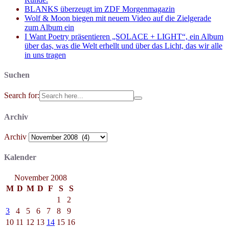
BLANKS überzeugt im ZDF Morgenmagazin
Wolf & Moon biegen mit neuem Video auf die Zielgerade
zum Album ein
I Want Poetry präsentieren „SOLACE + LIGHT“, ein Album
über das, was die Welt erhellt und über das Licht, das wir alle
in uns tragen
Suchen
Search for:
Archiv
Archiv
Kalender
November 2008
M
D
M
D
F
S
S
1
2
3
4
5
6
7
8
9
10
11
12
13
14
15
16