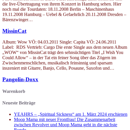
die live-Übertragung von ihrem Konzert in Hamburg sehen. Hier
noch mal die Tourdaten: 18.11.2008 Berlin – Maschinenhaus
19.11.2008 Hamburg – Uebel & Gefaehrlich 20.11.2008 Dresden –
Bärenzwinger…
MissinCat
Album: Wow VÖ: 04.03.2011 Single: Capita VÖ: 24.06.2011
Label: RDS Vertrieb: Cargo Die erste Single aus dem neuen Album
„WOW“ von MissinCat trägt den sehnsüchtigen Titel „I Wish You
Could Allow“ – in der Tat ein feiner Song über das Zögern im
Zwischenmenschlichen, musikalisch feinsinnig und sparsam
inszeniert mit Gitarre, Banjo, Cello, Posaune, Saxofon und…
Pangolin-Doxx
Warenkorb
Neueste Beiträge
YEAHRS – „Spiritual Sickness“ am 1. März 2024 erschienen
Moop Mama mit neuer Frontfrau! Die Zusammenarbeit
zwischen Revolver und Moop Mama geht in die nächste
Runde.