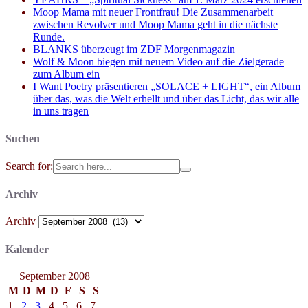
Moop Mama mit neuer Frontfrau! Die Zusammenarbeit
zwischen Revolver und Moop Mama geht in die nächste
Runde.
BLANKS überzeugt im ZDF Morgenmagazin
Wolf & Moon biegen mit neuem Video auf die Zielgerade
zum Album ein
I Want Poetry präsentieren „SOLACE + LIGHT“, ein Album
über das, was die Welt erhellt und über das Licht, das wir alle
in uns tragen
Suchen
Search for:
Archiv
Archiv
Kalender
September 2008
M
D
M
D
F
S
S
1
2
3
4
5
6
7