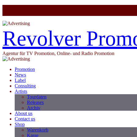
Revolver Prom
Agentur für TV Promotion, Online- und Radio Promotion
Promotion
News
Label
Consulting
Artists
Tourdaten
Releases
Archiv
About us
Contact us
Shop
Warenkorb
Kasse