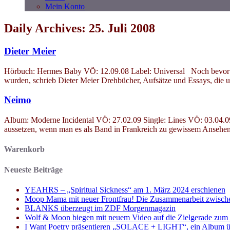
Mein Konto
Daily Archives: 25. Juli 2008
Dieter Meier
Hörbuch: Hermes Baby VÖ: 12.09.08 Label: Universal Noch bevor er 
wurden, schrieb Dieter Meier Drehbücher, Aufsätze und Essays, die u
Neimo
Album: Moderne Incidental VÖ: 27.02.09 Single: Lines VÖ: 03.04.09
aussetzen, wenn man es als Band in Frankreich zu gewissem Ansehen
Warenkorb
Neueste Beiträge
YEAHRS – „Spiritual Sickness“ am 1. März 2024 erschienen
Moop Mama mit neuer Frontfrau! Die Zusammenarbeit zwisch
BLANKS überzeugt im ZDF Morgenmagazin
Wolf & Moon biegen mit neuem Video auf die Zielgerade zum
I Want Poetry präsentieren „SOLACE + LIGHT“, ein Album über d