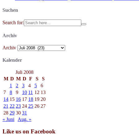
Suchen
Search for:
Archiv
Archiv
Kalender
Juli 2008
M
D
M
D
F
S
S
1
2
3
4
5
6
7
8
9
10
11
12
13
14
15
16
17
18
19
20
21
22
23
24
25
26
27
28
29
30
31
« Juni
Aug. »
Like us on Facebook