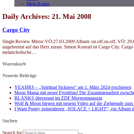
Mein Konto
Daily Archives: 21. Mai 2008
Cargo City
Single:Review Mirror VÖ:27.03.2009 Album: on.off.on.off. VÖ: 29.05
ungebremst auf das Herz zurast. Simon Konrad ist Cargo City. Cargo 
melancholische…
Warenkorb
Neueste Beiträge
YEAHRS – „Spiritual Sickness“ am 1. März 2024 erschienen
Moop Mama mit neuer Frontfrau! Die Zusammenarbeit zwisch
BLANKS überzeugt im ZDF Morgenmagazin
Wolf & Moon biegen mit neuem Video auf die Zielgerade zum
I Want Poetry präsentieren „SOLACE + LIGHT“, ein Album über d
Suchen
Search for: