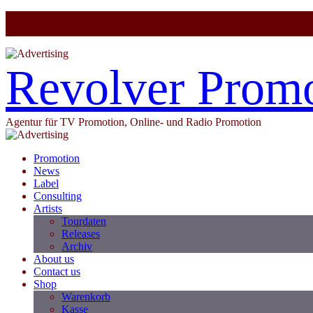
Revolver Prom
Agentur für TV Promotion, Online- und Radio Promotion
Promotion
News
Label
Consulting
Artists
Tourdaten
Releases
Archiv
About us
Contact us
Shop
Warenkorb
Kasse