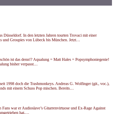
Düsseldorf. In den letzten Jahren tourten Trovaci mit einer
ans und Groupies von Lübeck bis München. Jetzt…
schön ist das denn!? Aqualung = Matt Hales = Popsymphoniegenie!
ualung bisher verpasst…
eit 1998 doch die Trashmonkeys. Andreas G. Wolfinger (git., voc.),
Sounds mit einem Schuss Pop mischen. Bereits…
n Fans war er Audioslave’s Gitarrenvirtuose und Ex-Rage Against
rumgetrieben hat,…