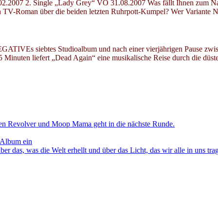
.02.2007 2. Single „Lady Grey“ VÖ 31.08.2007 Was fällt Ihnen zum
 TV-Roman über die beiden letzten Ruhrpott-Kumpel? Wer Variante Nr.
TIVEs siebtes Studioalbum und nach einer vierjährigen Pause zwis
35 Minuten liefert „Dead Again“ eine musikalische Reise durch die düs
en Revolver und Moop Mama geht in die nächste Runde.
 Album ein
as, was die Welt erhellt und über das Licht, das wir alle in uns tra