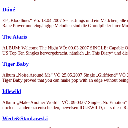
Dúné
EP „Bloodlines“ Vö: 13.04.2007 Sechs Jungs und ein Mädchen, alle un
Raue Power und eingängige Melodien sind die Grundpfeiler ihrer Mus
The Ataris
ALBUM: Welcome The Night VÖ: 09.03.2007 SINGLE: Capable Of Love
US Top Ten Singles hervorgebracht, nämlich „In This Diary“ und d
Tiger Baby
Album „Noise Around Me“ VÖ 25.05.2007 Single „Girlfriend“ VÖ 20.04
Tiger Baby proved that you can make pop with an edge without being b
Idlewild
Album „Make Another World “ VÖ: 09.03.07 Single „No Emotion“ VÖ: 
noch das andere zu entscheiden, beweisen IDLEWILD, dass diese Rege
Werle&Stankowski