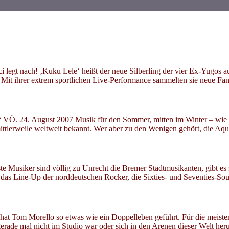
gt nach! ‚Kuku Lele‘ heißt der neue Silberling der vier Ex-Yugos aus 
Mit ihrer extrem sportlichen Live-Performance sammelten sie neue F
VÖ. 24. August 2007 Musik für den Sommer, mitten im Winter – wie 
ttlerweile weltweit bekannt. Wer aber zu den Wenigen gehört, die Aq
 Musiker sind völlig zu Unrecht die Bremer Stadtmusikanten, gibt es s
tet das Line-Up der norddeutschen Rocker, die Sixties- und Seventies-
at Tom Morello so etwas wie ein Doppelleben geführt. Für die meiste
erade mal nicht im Studio war oder sich in den Arenen dieser Welt he