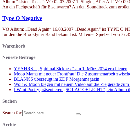
Album “Listen To …”: VÖ 02.03.2007 1. Single „After All“ VÖ 09
An ein Fachgeschäft für Eisenwaren? An den Soundtrack zum großen
Type O Negative
VÖ Album: „Dead Again“ 16.03.2007 „Dead Again“ ist TYPE O NEGA
für den die Brooklyner Band bekannt ist. Mit einer Spielzeit von 77:
Warenkorb
Neueste Beiträge
YEAHRS – „Spiritual Sickness“ am 1. März 2024 erschienen
Moop Mama mit neuer Frontfrau! Die Zusammenarbeit zwisch
BLANKS überzeugt im ZDF Morgenmagazin
Wolf & Moon biegen mit neuem Video auf die Zielgerade zum
I Want Poetry präsentieren „SOLACE + LIGHT“, ein Album über d
Suchen
Search for:
Archiv