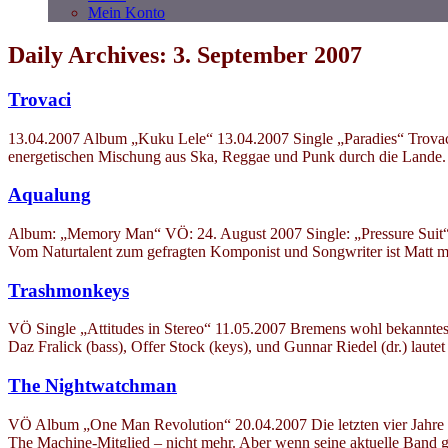
Mein Konto
Daily Archives: 3. September 2007
Trovaci
13.04.2007 Album „Kuku Lele“ 13.04.2007 Single „Paradies“ Trovaci le
energetischen Mischung aus Ska, Reggae und Punk durch die Lande. 
Aqualung
Album: „Memory Man“ VÖ: 24. August 2007 Single: „Pressure Suit“ 
Vom Naturtalent zum gefragten Komponist und Songwriter ist Matt mi
Trashmonkeys
VÖ Single „Attitudes in Stereo“ 11.05.2007 Bremens wohl bekannteste
Daz Fralick (bass), Offer Stock (keys), und Gunnar Riedel (dr.) lau
The Nightwatchman
VÖ Album „One Man Revolution“ 20.04.2007 Die letzten vier Jahre h
The Machine-Mitglied – nicht mehr. Aber wenn seine aktuelle Band g