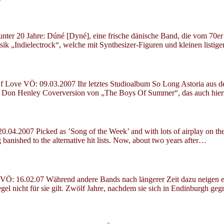
ter 20 Jahre: Dúné [Dyné], eine frische dänische Band, die vom 70er P
ik „Indielectrock“, welche mit Synthesizer-Figuren und kleinen listi
 VÖ: 09.03.2007 Ihr letztes Studioalbum So Long Astoria aus dem J
ie Don Henley Coverversion von „The Boys Of Summer“, das auch hier
.2007 Picked as ’Song of the Week’ and with lots of airplay on the 
anished to the alternative hit lists. Now, about two years after…
16.02.07 Während andere Bands nach längerer Zeit dazu neigen entwe
l nicht für sie gilt. Zwölf Jahre, nachdem sie sich in Endinburgh ge