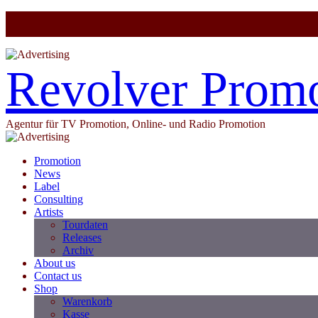
Revolver Prom
Agentur für TV Promotion, Online- und Radio Promotion
Promotion
News
Label
Consulting
Artists
Tourdaten
Releases
Archiv
About us
Contact us
Shop
Warenkorb
Kasse