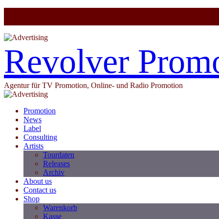
Revolver Prom
Agentur für TV Promotion, Online- und Radio Promotion
Promotion
News
Label
Consulting
Artists
Tourdaten
Releases
Archiv
About us
Contact us
Shop
Warenkorb
Kasse