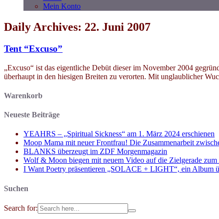
Mein Konto
Daily Archives: 22. Juni 2007
Tent “Excuso”
„Excuso“ ist das eigentliche Debüt dieser im November 2004 gegrün
überhaupt in den hiesigen Breiten zu verorten. Mit unglaublicher Wuc
Warenkorb
Neueste Beiträge
YEAHRS – „Spiritual Sickness“ am 1. März 2024 erschienen
Moop Mama mit neuer Frontfrau! Die Zusammenarbeit zwisch
BLANKS überzeugt im ZDF Morgenmagazin
Wolf & Moon biegen mit neuem Video auf die Zielgerade zum
I Want Poetry präsentieren „SOLACE + LIGHT“, ein Album über d
Suchen
Search for: