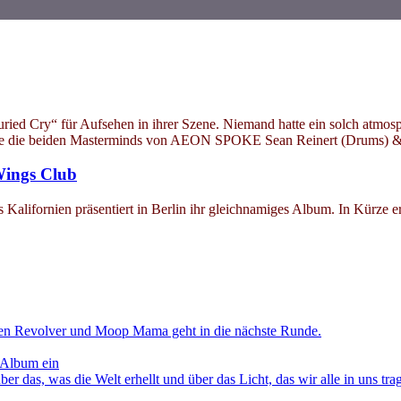
 Cry“ für Aufsehen in ihrer Szene. Niemand hatte ein solch atmosphä
 die die beiden Masterminds von AEON SPOKE Sean Reinert (Drums) &
Wings Club
lifornien präsentiert in Berlin ihr gleichnamiges Album. In Kürze er
en Revolver und Moop Mama geht in die nächste Runde.
 Album ein
as, was die Welt erhellt und über das Licht, das wir alle in uns tra