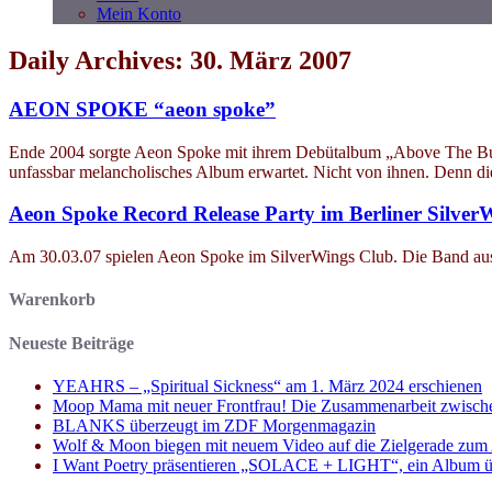
Mein Konto
Daily Archives: 30. März 2007
AEON SPOKE “aeon spoke”
Ende 2004 sorgte Aeon Spoke mit ihrem Debütalbum „Above The Buried
unfassbar melancholisches Album erwartet. Nicht von ihnen. Denn
Aeon Spoke Record Release Party im Berliner Silver
Am 30.03.07 spielen Aeon Spoke im SilverWings Club. Die Band aus Ka
Warenkorb
Neueste Beiträge
YEAHRS – „Spiritual Sickness“ am 1. März 2024 erschienen
Moop Mama mit neuer Frontfrau! Die Zusammenarbeit zwisch
BLANKS überzeugt im ZDF Morgenmagazin
Wolf & Moon biegen mit neuem Video auf die Zielgerade zum
I Want Poetry präsentieren „SOLACE + LIGHT“, ein Album über d