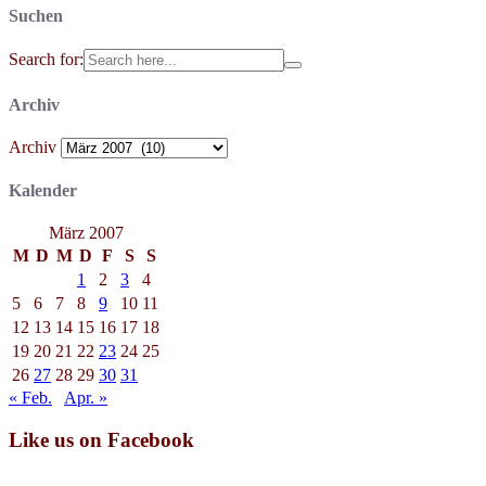
Suchen
Search for:
Archiv
Archiv
Kalender
März 2007
M
D
M
D
F
S
S
1
2
3
4
5
6
7
8
9
10
11
12
13
14
15
16
17
18
19
20
21
22
23
24
25
26
27
28
29
30
31
« Feb.
Apr. »
Like us on Facebook