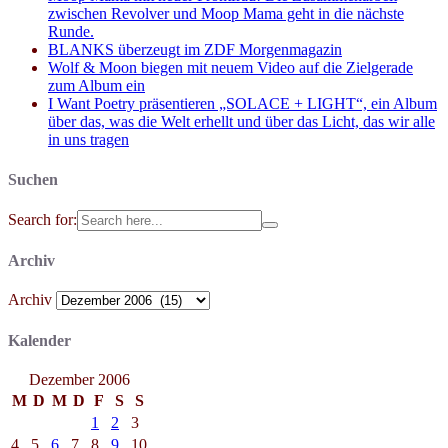
zwischen Revolver und Moop Mama geht in die nächste
Runde.
BLANKS überzeugt im ZDF Morgenmagazin
Wolf & Moon biegen mit neuem Video auf die Zielgerade
zum Album ein
I Want Poetry präsentieren „SOLACE + LIGHT“, ein Album
über das, was die Welt erhellt und über das Licht, das wir alle
in uns tragen
Suchen
Search for:
Archiv
Archiv
Kalender
Dezember 2006
M
D
M
D
F
S
S
1
2
3
4
5
6
7
8
9
10