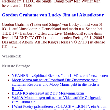
erscheint am 1.12.06, die Single „Dangerous“ feat. Wyclef Jean
bereits am 24.11.06
Gordon Grahame von Lucky Jim auf Akustiktour
Gordon Grahame (Texter und Sänger) von Lucky Jim ist vom 01. –
03.11. auf Akustiktour in Deutschland und macht u.a. Station bei
TIDE TV (Hamburg), Offen und Live (Magdeburg) sowie dann
live bei BLEND TV (TD 1) am kommenden Freitag 03.11.2006 !
Das aktuelle Album (All The King’s Horses VÖ 27.10.) ist ebenso
CD der…
Warenkorb
Neueste Beiträge
YEAHRS – „Spiritual Sickness“ am 1. März 2024 erschienen
Moop Mama mit neuer Frontfrau! Die Zusammenarbeit
zwischen Revolver und Moop Mama geht in die nächste
Runde.
BLANKS überzeugt im ZDF Morgenmagazin
Wolf & Moon biegen mit neuem Video auf die Zielgerade
zum Album ein
I Want Poetry präsentieren „SOLACE + LIGHT“, ein Album