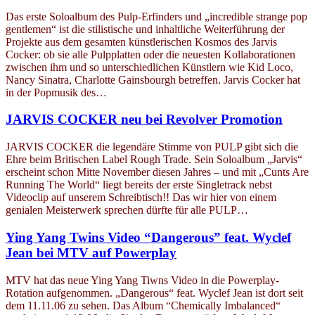
Das erste Soloalbum des Pulp-Erfinders und „incredible strange pop
gentlemen“ ist die stilistische und inhaltliche Weiterführung der
Projekte aus dem gesamten künstlerischen Kosmos des Jarvis
Cocker: ob sie alle Pulpplatten oder die neuesten Kollaborationen
zwischen ihm und so unterschiedlichen Künstlern wie Kid Loco,
Nancy Sinatra, Charlotte Gainsbourgh betreffen. Jarvis Cocker hat
in der Popmusik des…
JARVIS COCKER neu bei Revolver Promotion
JARVIS COCKER die legendäre Stimme von PULP gibt sich die
Ehre beim Britischen Label Rough Trade. Sein Soloalbum „Jarvis“
erscheint schon Mitte November diesen Jahres – und mit „Cunts Are
Running The World“ liegt bereits der erste Singletrack nebst
Videoclip auf unserem Schreibtisch!! Das wir hier von einem
genialen Meisterwerk sprechen dürfte für alle PULP…
Ying Yang Twins Video “Dangerous” feat. Wyclef
Jean bei MTV auf Powerplay
MTV hat das neue Ying Yang Tiwns Video in die Powerplay-
Rotation aufgenommen. „Dangerous“ feat. Wyclef Jean ist dort seit
dem 11.11.06 zu sehen. Das Album “Chemically Imbalanced“