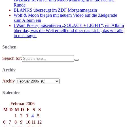
Runde.
BLANKS überzeugt im ZDF Morgenmagazin
Wolf & Moon biegen mit neuem Video auf die Zielgerade
zum Album ein
I Want Poetry präsentieren „SOLACE + LIGHT“, ein Album
über das, was die Welt erhellt und über das Licht, das wir alle
in uns tragen
Suchen
Search for:
Archiv
Archiv
Kalender
Februar 2006
M
D
M
D
F
S
S
1
2
3
4
5
6
7
8
9
10
11
12