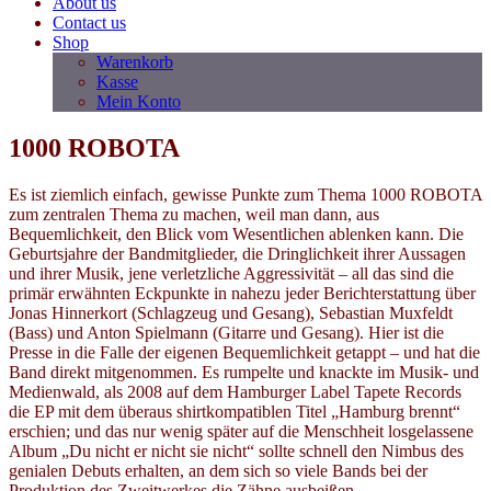
About us
Contact us
Shop
Warenkorb
Kasse
Mein Konto
1000 ROBOTA
Es ist ziemlich einfach, gewisse Punkte zum Thema 1000 ROBOTA
zum zentralen Thema zu machen, weil man dann, aus
Bequemlichkeit, den Blick vom Wesentlichen ablenken kann. Die
Geburtsjahre der Bandmitglieder, die Dringlichkeit ihrer Aussagen
und ihrer Musik, jene verletzliche Aggressivität – all das sind die
primär erwähnten Eckpunkte in nahezu jeder Berichterstattung über
Jonas Hinnerkort (Schlagzeug und Gesang), Sebastian Muxfeldt
(Bass) und Anton Spielmann (Gitarre und Gesang). Hier ist die
Presse in die Falle der eigenen Bequemlichkeit getappt – und hat die
Band direkt mitgenommen. Es rumpelte und knackte im Musik- und
Medienwald, als 2008 auf dem Hamburger Label Tapete Records
die EP mit dem überaus shirtkompatiblen Titel „Hamburg brennt“
erschien; und das nur wenig später auf die Menschheit losgelassene
Album „Du nicht er nicht sie nicht“ sollte schnell den Nimbus des
genialen Debuts erhalten, an dem sich so viele Bands bei der
Produktion des Zweitwerkes die Zähne ausbeißen.