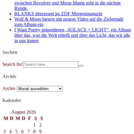
zwischen Revolver und Moop Mama geht in die nächste
Runde.
BLANKS überzeugt im ZDF Morgenmagazin
Wolf & Moon biegen mit neuem Video auf die Zielgerade
zum Album ein
I Want Poetry präsentieren „SOLACE + LIGHT“, ein Album
über das, was die Welt erhellt und über das Licht, das wir alle
in uns tragen
Suchen
Search for:
Archiv
Archiv
Kalender
August 2026
M
D
M
D
F
S
S
1
2
3
4
5
6
7
8
9