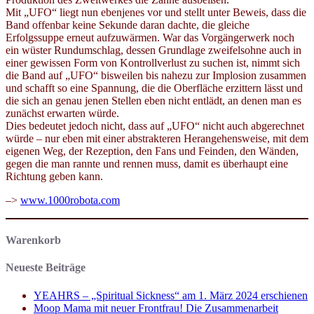
Mit „UFO“ liegt nun ebenjenes vor und stellt unter Beweis, dass die
Band offenbar keine Sekunde daran dachte, die gleiche
Erfolgssuppe erneut aufzuwärmen. War das Vorgängerwerk noch
ein wüster Rundumschlag, dessen Grundlage zweifelsohne auch in
einer gewissen Form von Kontrollverlust zu suchen ist, nimmt sich
die Band auf „UFO“ bisweilen bis nahezu zur Implosion zusammen
und schafft so eine Spannung, die die Oberfläche erzittern lässt und
die sich an genau jenen Stellen eben nicht entlädt, an denen man es
zunächst erwarten würde.
Dies bedeutet jedoch nicht, dass auf „UFO“ nicht auch abgerechnet
würde – nur eben mit einer abstrakteren Herangehensweise, mit dem
eigenen Weg, der Rezeption, den Fans und Feinden, den Wänden,
gegen die man rannte und rennen muss, damit es überhaupt eine
Richtung geben kann.
–>
www.1000robota.com
Warenkorb
Neueste Beiträge
YEAHRS – „Spiritual Sickness“ am 1. März 2024 erschienen
Moop Mama mit neuer Frontfrau! Die Zusammenarbeit