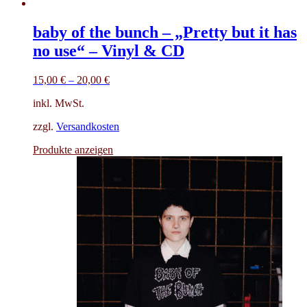
baby of the bunch – „Pretty but it has
no use“ – Vinyl & CD
15,00
€
–
20,00
€
inkl. MwSt.
zzgl.
Versandkosten
Produkte anzeigen