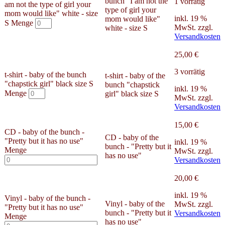
bunch "I am not the
1 vorrätig
am not the type of girl your
type of girl your
mom would like" white - size
inkl. 19 %
mom would like"
S Menge
MwSt.
zzgl.
white - size S
Versandkosten
25,00
€
3 vorrätig
t-shirt - baby of the bunch
t-shirt - baby of the
"chapstick girl" black size S
bunch "chapstick
inkl. 19 %
Menge
girl" black size S
MwSt.
zzgl.
Versandkosten
15,00
€
CD - baby of the bunch -
CD - baby of the
"Pretty but it has no use"
inkl. 19 %
bunch - "Pretty but it
Menge
MwSt.
zzgl.
has no use"
Versandkosten
20,00
€
inkl. 19 %
Vinyl - baby of the bunch -
Vinyl - baby of the
MwSt.
zzgl.
"Pretty but it has no use"
bunch - "Pretty but it
Versandkosten
Menge
has no use"