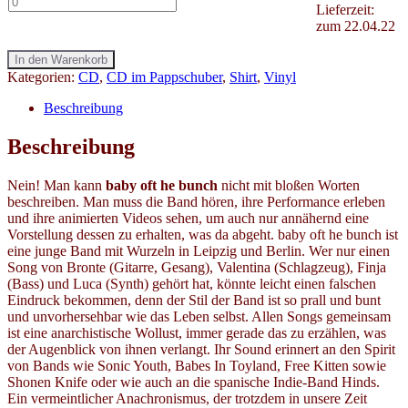
Lieferzeit:
zum 22.04.22
In den Warenkorb
Kategorien:
CD
,
CD im Pappschuber
,
Shirt
,
Vinyl
Beschreibung
Beschreibung
Nein! Man kann
baby oft he bunch
nicht mit bloßen Worten
beschreiben. Man muss die Band hören, ihre Performance erleben
und ihre animierten Videos sehen, um auch nur annähernd eine
Vorstellung dessen zu erhalten, was da abgeht. baby oft he bunch ist
eine junge Band mit Wurzeln in Leipzig und Berlin. Wer nur einen
Song von Bronte (Gitarre, Gesang), Valentina (Schlagzeug), Finja
(Bass) und Luca (Synth) gehört hat, könnte leicht einen falschen
Eindruck bekommen, denn der Stil der Band ist so prall und bunt
und unvorhersehbar wie das Leben selbst. Allen Songs gemeinsam
ist eine anarchistische Wollust, immer gerade das zu erzählen, was
der Augenblick von ihnen verlangt. Ihr Sound erinnert an den Spirit
von Bands wie Sonic Youth, Babes In Toyland, Free Kitten sowie
Shonen Knife oder wie auch an die spanische Indie-Band Hinds.
Ein vermeintlicher Anachronismus, der trotzdem in unsere Zeit