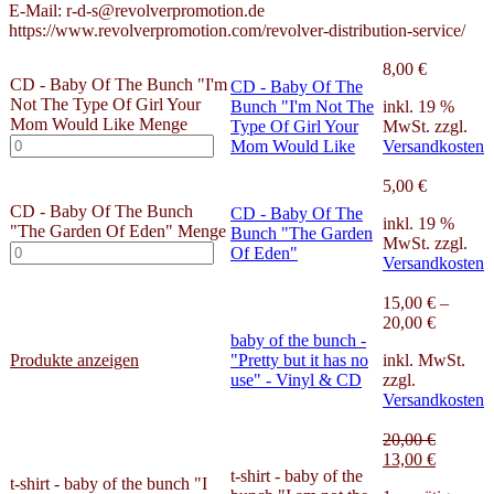
E-Mail: r-d-s@revolverpromotion.de
https://www.revolverpromotion.com/revolver-distribution-service/
8,00
€
CD - Baby Of The Bunch "I'm
CD - Baby Of The
Not The Type Of Girl Your
Bunch "I'm Not The
inkl. 19 %
Mom Would Like Menge
Type Of Girl Your
MwSt.
zzgl.
Mom Would Like
Versandkosten
5,00
€
CD - Baby Of The Bunch
CD - Baby Of The
inkl. 19 %
"The Garden Of Eden" Menge
Bunch "The Garden
MwSt.
zzgl.
Of Eden"
Versandkosten
15,00
€
–
20,00
€
baby of the bunch -
Produkte anzeigen
"Pretty but it has no
inkl. MwSt.
use" - Vinyl & CD
zzgl.
Versandkosten
20,00
€
13,00
€
t-shirt - baby of the
t-shirt - baby of the bunch "I