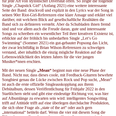
für jede Art von stylistischer Diversität offen. So zeigte die folgende
Single „Chapstick Girl“ (Anfang 2021) eine weitere interessante
Seite der Band: druckvoll und explizit in den Lyrics war der Song in
seinen 90er Riot-Girl-Referenzen eine klare Ansage und erklärt viel
darüber, mit welchem Blick auf gesellschaftliche Realitäten die
Band sich zu definieren versteht. Aber da Schubladen ihnen fremd
sind und vor allem auch die Freude daran, gute und interessante
Songs zu schreiben ein wesentlicher Teil ihrer kreativen Existenz ist,
erblickte auf der fröhlich bis unbedarften Single „Let‘s Go
Swimming“ (Sommer 2021) ein gut-gebauter Popsong das Licht,
der zwar leichtfüßig in Brian Wilson-Referenzen zu schwelgen
verstand, aber inhaltlich die einzig mögliche Reaktion auf die
Lebenswirklichkeit des letzten Jahres für die vier jungen
Musiker*nnen erschien.
Mit der neuen Single
„Mean“
beginnt nun eine neue Phase der
Band. Nicht nur, dass dieses coole, mit Feedback-Gitarren bewehrte
Songbiest genau die Lücke zwischen Rock und Pop sucht, „Mean“
ist auch die erste offizielle Singleauskopplung aus ihrem
Debütalbum, dessen Veröffentlichung für Frühjahr 2022 in den
Startlöchern steht und gibt eine eindeutige Richtung vor, was hier
auf Albumlänge zu erwarten sein wird: intelligentes Songwriting
trifft auf Attitüde trifft auf eine überlegen durchdachte Produktion,
die sich ohne Frage als „state of the art“ oder auch gern
„international“ betiteln darf. Wenn die vier mit diesem Song die