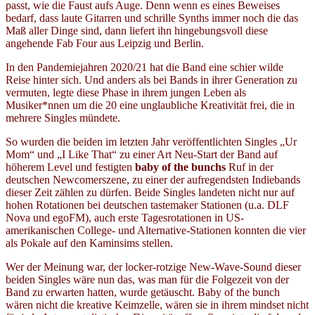
passt, wie die Faust aufs Auge. Denn wenn es eines Beweises
bedarf, dass laute Gitarren und schrille Synths immer noch die das
Maß aller Dinge sind, dann liefert ihn hingebungsvoll diese
angehende Fab Four aus Leipzig und Berlin.
In den Pandemiejahren 2020/21 hat die Band eine schier wilde
Reise hinter sich. Und anders als bei Bands in ihrer Generation zu
vermuten, legte diese Phase in ihrem jungen Leben als
Musiker*nnen um die 20 eine unglaubliche Kreativität frei, die in
mehrere Singles mündete.
So wurden die beiden im letzten Jahr veröffentlichten Singles „Ur
Mom“ und „I Like That“ zu einer Art Neu-Start der Band auf
höherem Level und festigten
baby of the bunchs
Ruf in der
deutschen Newcomerszene, zu einer der aufregendsten Indiebands
dieser Zeit zählen zu dürfen. Beide Singles landeten nicht nur auf
hohen Rotationen bei deutschen tastemaker Stationen (u.a. DLF
Nova und egoFM), auch erste Tagesrotationen in US-
amerikanischen College- und Alternative-Stationen konnten die vier
als Pokale auf den Kaminsims stellen.
Wer der Meinung war, der locker-rotzige New-Wave-Sound dieser
beiden Singles wäre nun das, was man für die Folgezeit von der
Band zu erwarten hatten, wurde getäuscht. Baby of the bunch
wären nicht die kreative Keimzelle, wären sie in ihrem mindset nicht