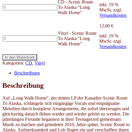
CD - Scenic Route
inkl. 19 %
CD
To Alaska "Long
MwSt.
zzgl.
-
Walk Home"
Versandkosten
Scenic
Route
12,00
€
To
Alaska
Vinyl - Scenic Route
inkl. 19 %
Vinyl
"Long
To Alaska "Long
MwSt.
zzgl.
-
Walk
Walk Home"
Versandkosten
Scenic
Home"
Route
Menge
In den Warenkorb
To
Kategorien:
CD
,
Vinyl
Alaska
"Long
Beschreibung
Walk
Home"
Beschreibung
Menge
Auf „Long Walk Home“, der dritten LP der Kanadier Scenic Route
To Alaska, schlängeln sich eingängige Vocals und einprägsame
Melodien durch komplexe Arrangements, die sofort überzeugen und
gleichzeitig danach flehen wieder und wieder gehört zu werden. Die
jahrelangen Freunde begannen in ihrer Teenagerzeit gemeinsam
Musik zu machen und gründeten 2010, Jahre später, Scenic Route to
Alaska. Aufmerksamkeit und Lob flogen ein und verschafften ihnen