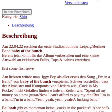
the
Versandkosten
L-
bunch
Menge
-
In den Warenkorb
PBIHNU
Kategorie:
Shirt
Tank
Top
Beschreibung
-
XL-
Beschreibung
Menge
Am 22.04.22 erschien das erste Studioalbum der Leipzig/Berliner
Band
baby of the bunch
.
Bereits jetzt könnt Ihr das Album vorbestellen und eine kleine
Auswahl an exklusiven Pullis, Tops & t-shirts erwerben.
first come first serve
Am liebsten würde man Iggy Pop als aller erstes den Song „I’m in a
Band“ von
baby of the bunch
vorspielen. Schwer vorstellbar, dass
der Altmeister und Komponist von Liedern wie „Cock in My
Pocket“ nicht Gefallen finden würde an Zeilen wie: “Spent all my
money on a new guitar/Now I can’t afford to pay my rent/But I’m in
a band/I’m in a band/Yeah, yeah, yeah, yeah/A fucking band.”
Bei
botb
gibt es momentan keine „cocks in the pockets“. Aber
balls