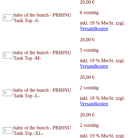
20,00
€
6 vorrätig
baby of the bunch - PBIHNU
baby
Tank Top -S-
of
inkl. 19 % MwSt.
zzgl.
the
Versandkosten
bunch
-
20,00
€
PBIHNU
Tank
5 vorrätig
baby of the bunch - PBIHNU
baby
Top
Tank Top -M-
of
inkl. 19 % MwSt.
zzgl.
-
the
Versandkosten
S-
bunch
Menge
-
20,00
€
PBIHNU
Tank
2 vorrätig
baby of the bunch - PBIHNU
baby
Top
Tank Top -L-
of
inkl. 19 % MwSt.
zzgl.
-
the
Versandkosten
M-
bunch
Menge
-
20,00
€
PBIHNU
Tank
2 vorrätig
baby of the bunch - PBIHNU
baby
Top
Tank Top -XL-
of
inkl. 19 % MwSt.
zzgl.
-