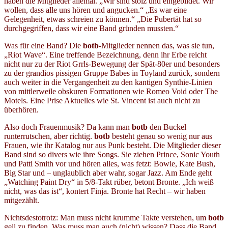
haben die Mitglieder allemal. „Wir sind stolz und eingebildet. Wir
wollen, dass alle uns hören und angucken.“ „Es war eine
Gelegenheit, etwas schreien zu können.“ „Die Pubertät hat so
durchgegriffen, dass wir eine Band gründen mussten.“
Was für eine Band? Die
botb
-Mitglieder nennen das, was sie tun,
„Riot Wave“. Eine treffende Bezeichnung, denn ihr Erbe reicht
nicht nur zu der Riot Grrls-Bewegung der Spät-80er und besonders
zu der grandios pissigen Gruppe Babes in Toyland zurück, sondern
auch weiter in die Vergangenheit zu den kantigen Synthie-Linien
von mittlerweile obskuren Formationen wie Romeo Void oder The
Motels. Eine Prise Aktuelles wie St. Vincent ist auch nicht zu
überhören.
Also doch Frauenmusik? Da kann man
botb
den Buckel
runterrutschen, aber richtig.
botb
besteht genau so wenig nur aus
Frauen, wie ihr Katalog nur aus Punk besteht. Die Mitglieder dieser
Band sind so divers wie ihre Songs. Sie ziehen Prince, Sonic Youth
und Patti Smith vor und hören alles, was fetzt: Bowie, Kate Bush,
Big Star und – unglaublich aber wahr, sogar Jazz. Am Ende geht
„Watching Paint Dry“ in 5/8-Takt rüber, betont Bronte. „Ich weiß
nicht, was das ist“, kontert Finja. Bronte hat Recht – wir haben
mitgezählt.
Nichtsdestotrotz: Man muss nicht krumme Takte verstehen, um
botb
geil zu finden. Was muss man auch (nicht) wissen? Dass die Band