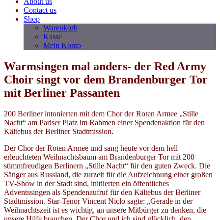
About us
Contact us
Shop
Warenkorb
Kasse
Mein Konto
Warmsingen mal anders- der Red Army
Choir singt vor dem Brandenburger Tor
mit Berliner Passanten
200 Berliner intonierten mit dem Chor der Roten Armee „Stille
Nacht“ am Pariser Platz im Rahmen einer Spendenaktion für den
Kältebus der Berliner Stadtmission.
Der Chor der Roten Armee und sang heute vor dem hell
erleuchteten Weihnachtsbaum am Brandenburger Tor mit 200
stimmfreudigen Berlinern „Stille Nacht“ für den guten Zweck. Die
Sänger aus Russland, die zurzeit für die Aufzeichnung einer großen
TV-Show in der Stadt sind, initiierten ein öffentliches
Adventssingen als Spendenaufruf für den Kältebus der Berliner
Stadtmission. Star-Tenor Vincent Niclo sagte: „Gerade in der
Weihnachtszeit ist es wichtig, an unsere Mitbürger zu denken, die
unsere Hilfe brauchen. Der Chor und ich sind glücklich, den