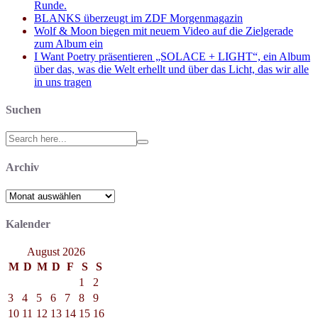
Runde.
BLANKS überzeugt im ZDF Morgenmagazin
Wolf & Moon biegen mit neuem Video auf die Zielgerade
zum Album ein
I Want Poetry präsentieren „SOLACE + LIGHT“, ein Album
über das, was die Welt erhellt und über das Licht, das wir alle
in uns tragen
Suchen
Search
for:
Archiv
Archiv
Kalender
August 2026
M
D
M
D
F
S
S
1
2
3
4
5
6
7
8
9
10
11
12
13
14
15
16